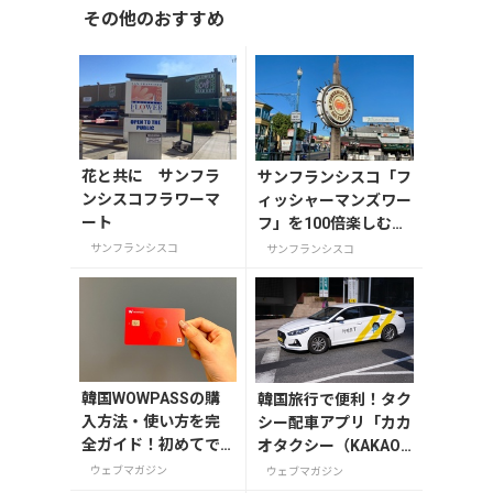
その他のおすすめ
花と共に サンフラ
サンフランシスコ「フ
ンシスコフラワーマ
ィッシャーマンズワー
ート
フ」を100倍楽しむ完
璧ガイド
サンフランシスコ
サンフランシスコ
韓国WOWPASSの購
韓国旅行で便利！タク
入方法・使い方を完
シー配車アプリ「カカ
全ガイド！初めてで
オタクシー（KAKAO
も迷わない
T）」の登録・利用方
ウェブマガジン
ウェブマガジン
法