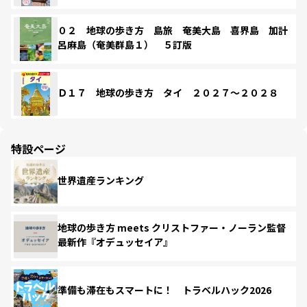
０２ 地球の歩き方 島旅 奄美大島 喜界島 加計
呂麻島（奄美群島１） ５訂版
Ｄ１７ 地球の歩き方 タイ ２０２７～２０２８
特設ページ
世界遺産ランキング
地球の歩き方 meets クリストファー・ノーラン監督
最新作『オデュッセイア』
準備も滞在もスマートに！ トラベルハック2026