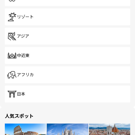
リゾート
アジア
中近東
アフリカ
日本
人気スポット