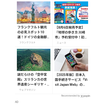
フランクフルト観光
【8月6日発売予定】
の必見スポット10
『地球の歩き方 川崎
選！ドイツの金融都
市』予約受付中！初回
市で歴史感じる街歩
限定版は「ドラえも
フランクフルト
ニュース
き
ん」特別カバー付き
謎だらけの「空中宮
【2025年版】日本入
殿」スリランカの世
国手続きサービス「Vi
界遺産シーギリヤ・
sit Japan Web」の登
ロック登頂に挑戦！
録方法や注意点を解説
ウェブマガジン
Recommended by
AD