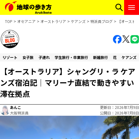
TOP
オセアニア
オーストラリア
ケアンズ
特派員ブログ
【オースト
リゾート
女子旅
子連れ
学生旅行・卒業旅行
新婚旅行
花
ケアンズ
【オーストラリア】シャングリ・ラ ケア
ンズ宿泊記｜マリーナ直結で動きやすい
滞在拠点
あんこ
更新日
2026年7月9日
大阪特派員
公開日
2026年7月8日