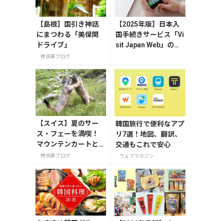
【島根】国引き神話
【2025年版】日本入
にまつわる「美保関
国手続きサービス「Vi
ドライブ」
sit Japan Web」の登
録方法や注意点を解説
特派員ブログ
【スイス】夏のサー
韓国旅行で便利なアプ
ス・フェーを満喫！
リ7選！地図、翻訳、
マウンテンカートと
交通もこれで安心
マーモット
特派員ブログ
ウェブマガジン