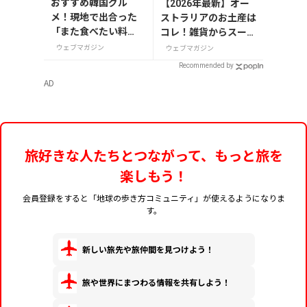
おすすめ韓国グル
【2026年最新】オー
メ！現地で出合った
ストラリアのお土産は
「また食べたい料
コレ！雑貨からスーパ
理」20選
ーでも買えるグルメま
ウェブマガジン
ウェブマガジン
で13選
Recommended by
AD
旅好きな人たちとつながって、もっと旅を
楽しもう！
会員登録をすると「地球の歩き方コミュニティ」が使えるようになりま
す。
新しい旅先や旅仲間を見つけよう！
旅や世界にまつわる情報を共有しよう！