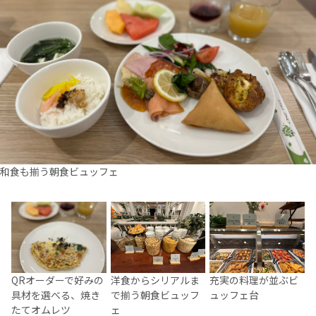
和食も揃う朝食ビュッフェ
QRオーダーで好みの
洋食からシリアルま
充実の料理が並ぶビ
具材を選べる、焼き
で揃う朝食ビュッフ
ュッフェ台
たてオムレツ
ェ