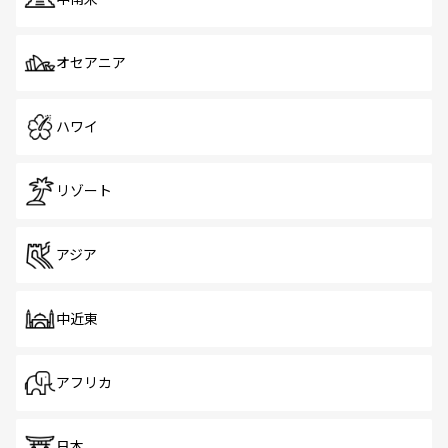
オセアニア
ハワイ
リゾート
アジア
中近東
アフリカ
日本