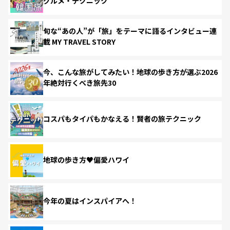
グルメ・テクニック
旬な“あの人”が「旅」をテーマに語るインタビュー連
載 MY TRAVEL STORY
今、こんな旅がしてみたい！地球の歩き方が選ぶ2026
年絶対行くべき旅先30
コスパもタイパもかなえる！賢者の旅テクニック
地球の歩き方♥偏愛ハワイ
今年の夏はインスパイアへ！