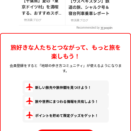
【千葉県】夏の「東
【ウズベキスタン】鉄
京ドイツ村」を満喫
道の旅、シャルク号＆
する、おすすめスポ
寝台列車乗車レポート
ット3選
特派員ブログ
特派員ブログ
Recommended by
旅好きな人たちとつながって、もっと旅を
楽しもう！
会員登録をすると「地球の歩き方コミュニティ」が使えるようになりま
す。
新しい旅先や旅仲間を見つけよう！
旅や世界にまつわる情報を共有しよう！
ポイントを貯めて限定グッズをゲット！