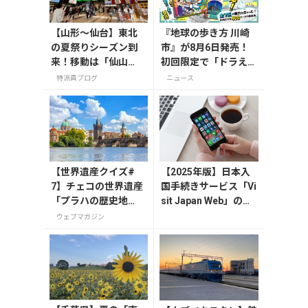
【山形〜仙台】東北
『地球の歩き方 川崎
の夏祭りシーズン到
市』が8月6日発売！
来！移動は「仙山
初回限定で「ドラえも
線」と「高速バス」
ん」描き下ろし特別カ
特派員ブログ
ニュース
どっちが正解？
バー付き
【世界遺産クイズ#
【2025年版】日本入
7】チェコの世界遺産
国手続きサービス「Vi
「プラハの歴史地
sit Japan Web」の登
区」を流れる川の名
録方法や注意点を解説
ウェブマガジン
前は？