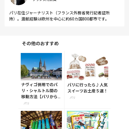
パリ在住ジャーナリスト（フランス外務省発行記者証所
持）。渡航経験は欧州を中心に約60カ国800都市です。
その他のおすすめ
ナヴィゴ併用でのパ
パリに行ったら♪人気
リ・シャルトル間の
スイーツお土産５選！
移動方法【パリから
パリ
日帰り圏内】
パリ