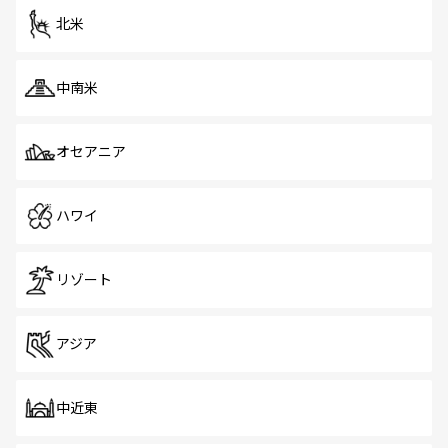
北米
中南米
オセアニア
ハワイ
リゾート
アジア
中近東