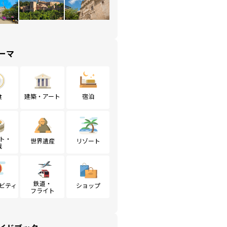
ーマ
食
建築・アート
宿泊
ト・
世界遺産
リゾート
戦
鉄道・
ビティ
ショップ
フライト