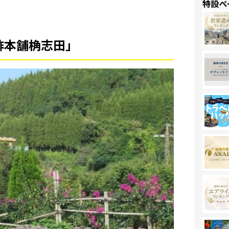
特設ペ
酢本舗桷志田」