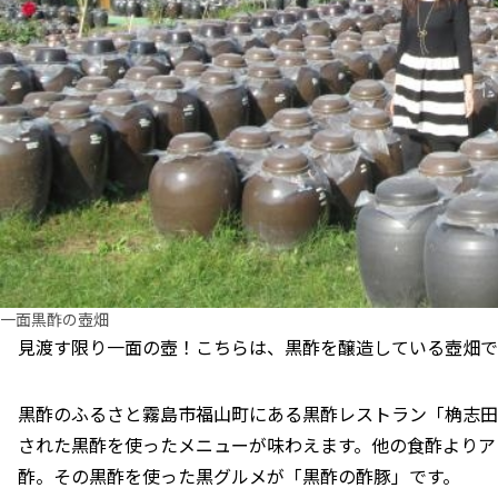
一面黒酢の壺畑
見渡す限り一面の壺！こちらは、黒酢を醸造している壺畑で
黒酢のふるさと霧島市福山町にある黒酢レストラン「桷志田
された黒酢を使ったメニューが味わえます。他の食酢よりア
酢。その黒酢を使った黒グルメが「黒酢の酢豚」です。