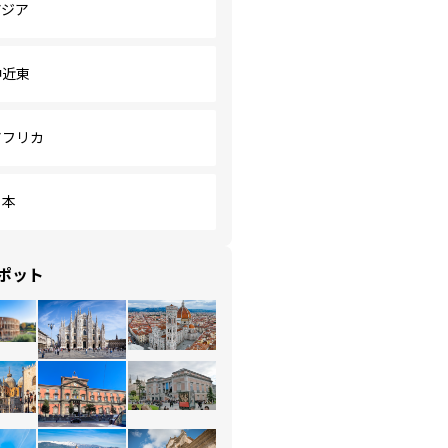
アジア
中近東
アフリカ
日本
ポット