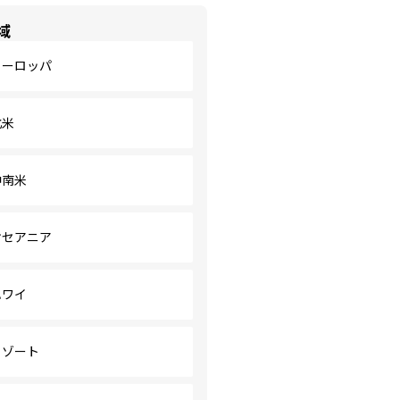
域
ヨーロッパ
北米
中南米
オセアニア
ハワイ
リゾート