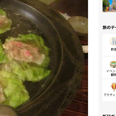
旅のテ
飲
イベン
観
アクティ