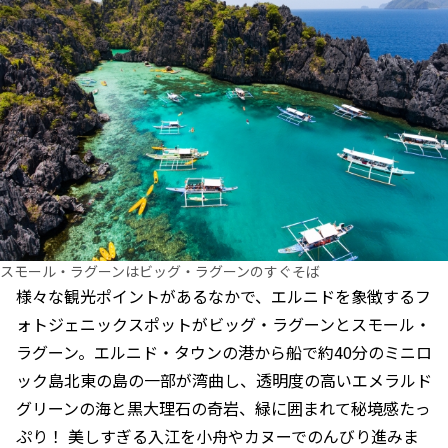
スモール・ラグーンはビッグ・ラグーンのすぐそば
様々な観光ポイントがあるなかで、エルニドを象徴するフ
ォトジェニックスポットがビッグ・ラグーンとスモール・
ラグーン。エルニド・タウンの港から船で約40分のミニロ
ック島北東の島の一部が湾曲し、透明度の高いエメラルド
グリーンの海と黒大理石の奇岩、緑に囲まれて秘境感たっ
ぷり！ 美しすぎる入江を小舟やカヌーでのんびり進みま