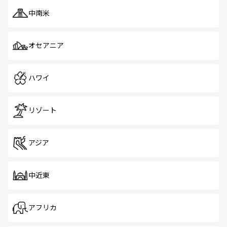
中南米
オセアニア
ハワイ
リゾート
アジア
中近東
アフリカ