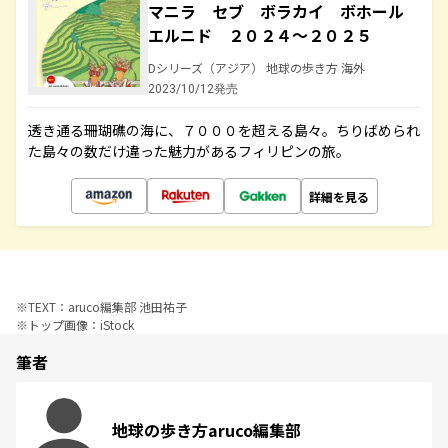
マニラ セブ ボラカイ ボホール
エルニド ２０２４～２０２５
Dシリーズ（アジア） 地球の歩き方 海外
2023/10/12発売
透き通る珊瑚礁の海に、７０００を超える島々。ちりばめられ
た島々の数だけ違った魅力があるフィリピンの旅。
詳細を見る
※
TEXT：aruco編集部 池田祐子
※
トップ画像：iStock
筆者
地球の歩き方aruco編集部