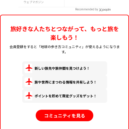
理」20選
7月31日発売！初回限
ウェブマガジン
定版はホログラム仕様
Recommended by
の特製リバーシブル帯
付き
旅好きな人たちとつながって、もっと旅を
楽しもう！
会員登録をすると「地球の歩き方コミュニティ」が使えるようになりま
す。
新しい旅先や旅仲間を見つけよう！
旅や世界にまつわる情報を共有しよう！
ポイントを貯めて限定グッズをゲット！
コミュニティを見る