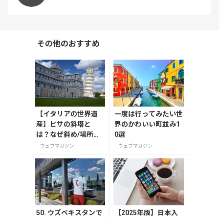
その他のおすすめ
【イタリアの世界遺
一度は行ってみたい世
産】ピサの斜塔と
界のかわいい町並み1
は？なぜ斜め/場所は
0選
どこ？高さや角度、
ウェブマガジン
ウェブマガジン
歴史まで解説
50. ウズベキスタンで
【2025年版】日本入