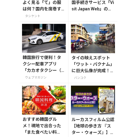
よく見る「て」の服
国手続きサービス「Vi
は何？国内を席巻す
sit Japan Web」の登
るブランド7SABER直
録方法や注意点を解説
タシケント
営店へ
韓国旅行で便利！タ
タイの映えスポット
クシー配車アプリ
「ワット・パクナム」
「カカオタクシー（K
に巨大仏像が完成！旅
AKAO T）」の登録・
人が消えた「カオサン
ウェブマガジン
バンコク
利用方法
通り」の現状など在住
者がレポート
おすすめ韓国グル
ルーカスフィルム公認
メ！現地で出合った
【地球の歩き方 『ス
「また食べたい料
ター・ウォーズ』】が