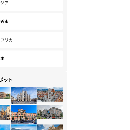
アジア
中近東
アフリカ
日本
ポット