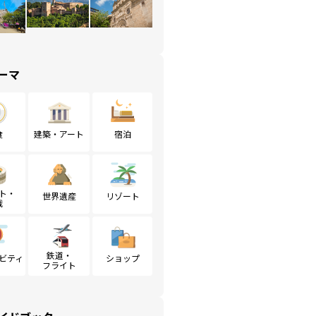
ーマ
食
建築・アート
宿泊
ト・
世界遺産
リゾート
戦
鉄道・
ビティ
ショップ
フライト