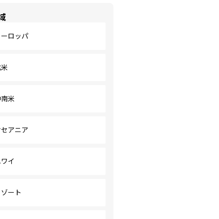
域
ヨーロッパ
北米
中南米
オセアニア
ハワイ
リゾート