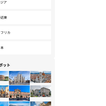
アジア
中近東
アフリカ
日本
ポット