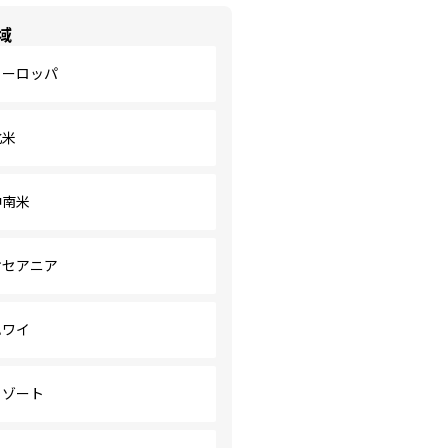
域
ヨーロッパ
北米
中南米
オセアニア
ハワイ
リゾート