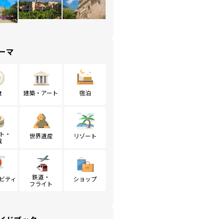
ーマ
食
建築・アート
宿泊
ト・
世界遺産
リゾート
戦
鉄道・
ビティ
ショップ
フライト