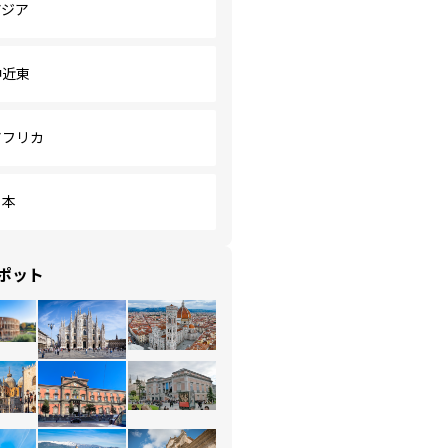
アジア
中近東
アフリカ
日本
ポット