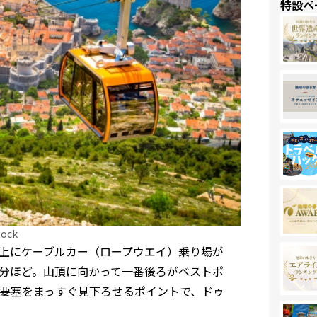
特設ペ
ck
上にケーブルカー（ロープウエイ）乗り場が
3分ほど。山頂に向かって一番後ろがベストポ
要塞をまっすぐ見下ろせるポイントで、ドゥ