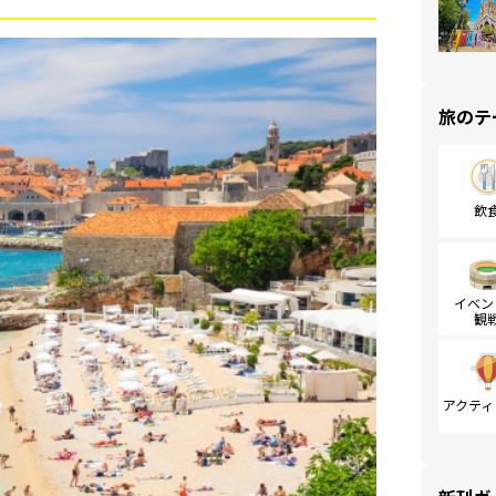
旅のテ
飲
イベン
観
アクティ