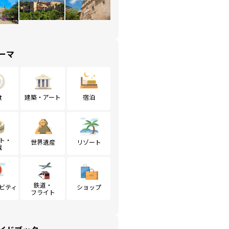
ーマ
食
建築・アート
宿泊
ト・
世界遺産
リゾート
戦
鉄道・
ビティ
ショップ
フライト