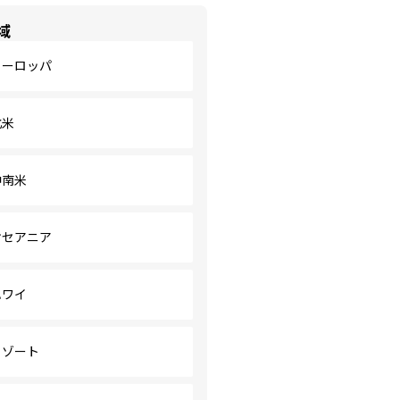
域
ヨーロッパ
北米
中南米
オセアニア
ハワイ
リゾート