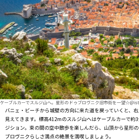
ケーブルカーでスルジ山へ。星形のドゥブロヴニク旧市街を一望☆@isto
バニェ・ビーチから城壁の方向に来た道を戻っていくと、右
見えてきます。標高412mのスルジ山へはケーブルカーで約
ジション。束の間の空中散歩を楽しんだら、山頂から星形の
ブロヴニクらしさ満点の絶景を満喫しましょう。