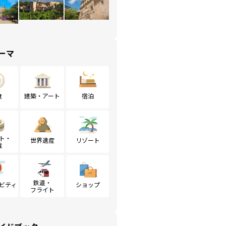
ーマ
食
建築・アート
宿泊
ト・
世界遺産
リゾート
戦
鉄道・
ビティ
ショップ
フライト