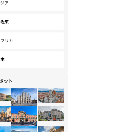
アジア
中近東
アフリカ
日本
ポット