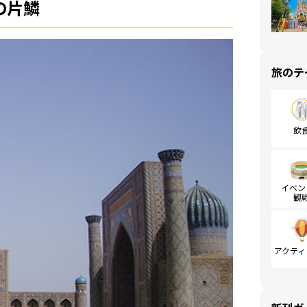
の片鱗
旅のテ
飲
イベン
観
アクティ