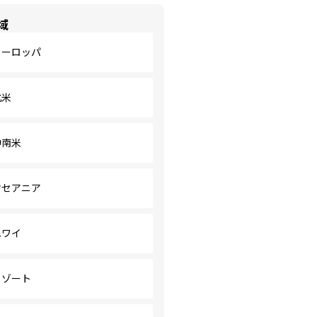
域
ヨーロッパ
北米
中南米
オセアニア
ハワイ
リゾート