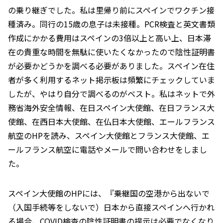
の乗り継ぎでした。私は里帰り前にスペインでワクチン接
種済み。同行の15歳の息子は未接種。PCR検査と英文書類
作成にかかる費用はスペインの3倍以上と高い上、日本滞
在の貴重な時間を無駄に使いたくなかったので陰性証明書
が必要かどうかを調べる必要がありました。スペイン在住
者が多く利用するネット掲示板は頻繁にチェックしていま
したが、やはり自分で調べるのがベスト。私はネットで外
務省海外安全情報、在日スペイン大使館、在日フランス大
使館、在西日本大使館、在仏日本大使館、エールフランス
航空のHPを読み、スペイン大使館とフランス大使館、エ
ールフランス航空に電話やメールで問い合わせをしまし
た。
スペイン大使館のHPには、『乗継国の空港から出ないで
（入国手続等をしないで）日本から直接スペインへ行かれ
る場合、COVID検査の陰性証明書の提示は必要でなくなり