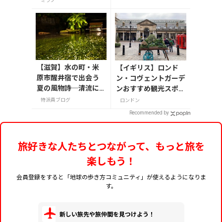
ミラノ
【滋賀】水の町・米
【イギリス】ロンド
原市醒井宿で出会う
ン・コヴェントガーデ
夏の風物詩─清流に
ンおすすめ観光スポッ
揺れる梅花藻（8/24
ト3つ！
特派員ブログ
ロンドン
までライトアップ実
Recommended by
施中）
旅好きな人たちとつながって、もっと旅を
楽しもう！
会員登録をすると「地球の歩き方コミュニティ」が使えるようになりま
す。
新しい旅先や旅仲間を見つけよう！