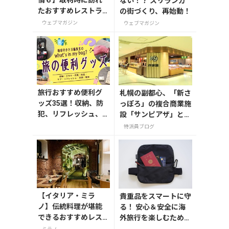
情６】取材時に訪れ
ない！？ スリランカ
たおすすめレストラ
の街づくり、再始動！
ン5選
ウェブマガジン
ウェブマガジン
旅行おすすめ便利グ
札幌の副都心、「新さ
ッズ35選！収納、防
っぽろ」の複合商業施
犯、リフレッシュ、
設「サンピアザ」と
どれを持って行く？
「カテプリ」は、
特派員ブログ
【編集者の旅の持ち
物】
【イタリア・ミラ
貴重品をスマートに守
ノ】伝統料理が堪能
る！ 安心＆安全に海
できるおすすめレス
外旅行を楽しむための
トラン3選
セキュリティーポーチ