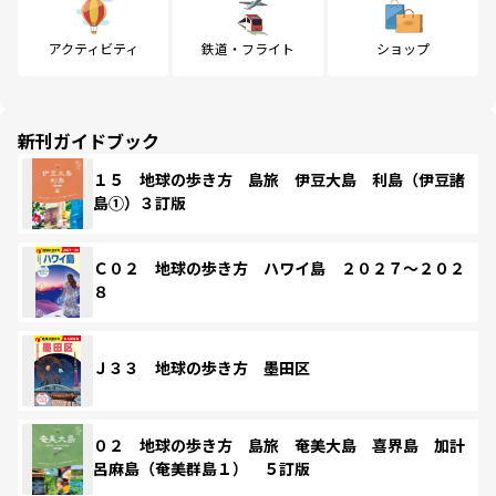
アクティビティ
鉄道・フライト
ショップ
新刊ガイドブック
１５ 地球の歩き方 島旅 伊豆大島 利島（伊豆諸
島①）３訂版
Ｃ０２ 地球の歩き方 ハワイ島 ２０２７～２０２
８
Ｊ３３ 地球の歩き方 墨田区
０２ 地球の歩き方 島旅 奄美大島 喜界島 加計
呂麻島（奄美群島１） ５訂版