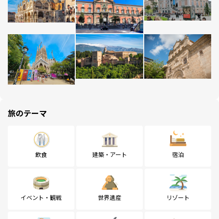
旅のテーマ
飲食
建築・アート
宿泊
イベント・観戦
世界遺産
リゾート