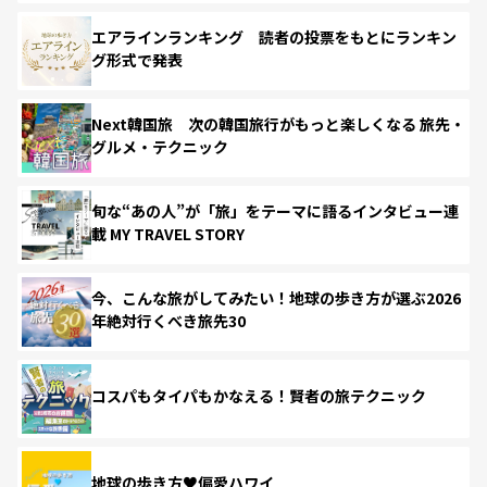
エアラインランキング 読者の投票をもとにランキン
グ形式で発表
Next韓国旅 次の韓国旅行がもっと楽しくなる 旅先・
グルメ・テクニック
旬な“あの人”が「旅」をテーマに語るインタビュー連
載 MY TRAVEL STORY
今、こんな旅がしてみたい！地球の歩き方が選ぶ2026
年絶対行くべき旅先30
コスパもタイパもかなえる！賢者の旅テクニック
地球の歩き方♥偏愛ハワイ