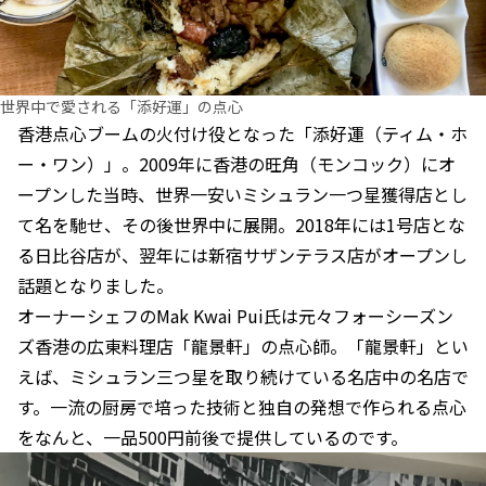
世界中で愛される「添好運」の点心
香港点心ブームの火付け役となった「添好運（ティム・ホ
ー・ワン）」。2009年に香港の旺角（モンコック）にオ
ープンした当時、世界一安いミシュラン一つ星獲得店とし
て名を馳せ、その後世界中に展開。2018年には1号店とな
る日比谷店が、翌年には新宿サザンテラス店がオープンし
話題となりました。
オーナーシェフのMak Kwai Pui氏は元々フォーシーズン
ズ香港の広東料理店「龍景軒」の点心師。「龍景軒」とい
えば、ミシュラン三つ星を取り続けている名店中の名店で
す。一流の厨房で培った技術と独自の発想で作られる点心
をなんと、一品500円前後で提供しているのです。