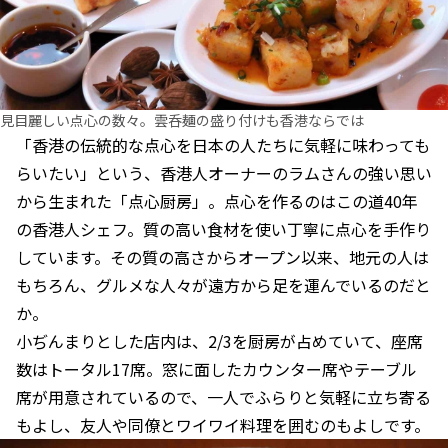
見目麗しい点心の数々。雲呑麺の盛り付けも香港ならでは
「香港の伝統的な点心を日本の人たちに気軽に味わっても
らいたい」という、香港人オーナーのラムさんの強い思い
から生まれた「点心厨房」。点心を作るのはこの道40年
の香港人シェフ。質の高い食材を使い丁寧に点心を手作り
しています。その質の高さからオープン以来、地元の人は
もちろん、グルメな人々が遠方から足を運んでいるのだと
か。
小ぢんまりとした店内は、2/3を厨房が占めていて、座席
数はトータル17席。窓に面したカウンター席やテーブル
席が用意されているので、一人でふらりと気軽に立ち寄る
もよし、友人や同僚とワイワイ料理を囲むのもよしです。