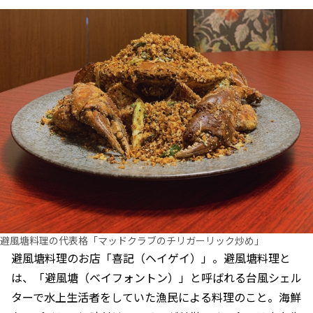
避風塘料理の代表格「マッドクラブのチリガーリック炒め」
避風塘料理のお店「喜記（ヘイゲイ）」。避風塘料理と
は、「避風塘（ベイフォントン）」と呼ばれる台風シェル
ターで水上生活者をしていた漁民による料理のこと。海鮮