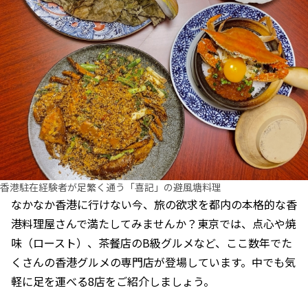
香港駐在経験者が足繁く通う「喜記」の避風塘料理
なかなか香港に行けない今、旅の欲求を都内の本格的な香
港料理屋さんで満たしてみませんか？東京では、点心や焼
味（ロースト）、茶餐店のB級グルメなど、ここ数年でた
くさんの香港グルメの専門店が登場しています。中でも気
軽に足を運べる8店をご紹介しましょう。