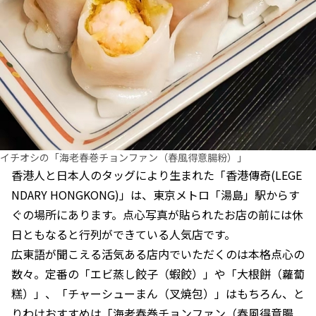
イチオシの「海老春巻チョンファン（春風得意腸粉）」
香港人と日本人のタッグにより生まれた「香港傳奇(LEGE
NDARY HONGKONG)」は、東京メトロ「湯島」駅からす
ぐの場所にあります。点心写真が貼られたお店の前には休
日ともなると行列ができている人気店です。
広東語が聞こえる活気ある店内でいただくのは本格点心の
数々。定番の「エビ蒸し餃子（蝦餃）」や「大根餅（蘿蔔
糕）」、「チャーシューまん（叉焼包）」はもちろん、と
りわけおすすめは「海老春巻チョンファン（春風得意腸