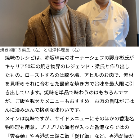
焼き物師の梁氏（左）と根津料理長（右）
焼味のレシピは、赤坂璃宮のオーナーシェフの譚彦彬氏が
キャリア50年の焼き物界のレジェンド・梁氏と作り出し
たもの。ローストするのは豚や鳩、アヒルのお肉で、素材
を見極めそれに合わせた最適な焼き方で旨味を最大限に引
き出しています。焼味を単品で味わうのはもちろんです
が、ご飯や載せたメニューもおすすめ。お肉の旨味がごは
んに浸み込んで格別な味わいです。
メインは焼味ですが、サイドメニューにそのほかの香港名
物料理も用意。プリプリの海老が入った香港ならではの
「雲吞麺」や香港式土鍋ご飯「煲仔飯」など、香港が懐か