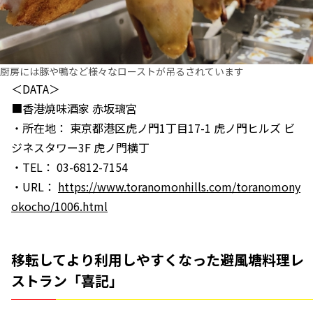
厨房には豚や鴨など様々なローストが吊るされています
＜DATA＞
■香港焼味酒家 赤坂璃宮
・所在地： 東京都港区虎ノ門1丁目17-1 虎ノ門ヒルズ ビ
ジネスタワー3F 虎ノ門横丁
・TEL： 03-6812-7154
・URL：
https://www.toranomonhills.com/toranomony
okocho/1006.html
移転してより利用しやすくなった避風塘料理レ
ストラン「喜記」