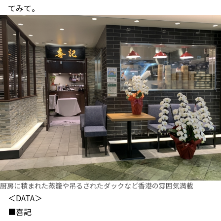
てみて。
厨房に積まれた蒸籠や吊るされたダックなど香港の雰囲気満載
＜DATA＞
■喜記