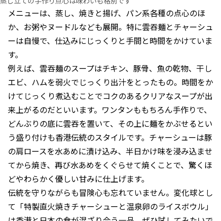
蒸し立ての手作り点心は味わいも格別です
メニューは、蒸し、焼きと揚げ、パン系各種の点心のほ
か、お粥やヌードルなども展開。特に雲吞麺とチャーシュ
ーは自慢で、仕込みにじっくりと手間と時間をかけていま
す。
例えば、雲吞麺のスープはチキン、豚骨、魚の乾物、干し
エビ、ハムを弱火でじっくり出汁をとったもの。時間をか
けてじっくり煮込むことでコクのあるクリアなスープが出
来上がるのだといいます。ワンタンももちろん手作りで、
どんぶりの底に雲吞を置いて、その上に麺をかぶせるとい
う盛り付けも香港伝統のスタイルです。チャーシューは豚
の肩ロースを水あめに漬け込み、半日かけ味を浸み込ませ
てから焼き、再び水あめをくぐらせて焼くことで、驚くほ
どやわらかく優しい甘みに仕上げます。
伝統を守りながらも冒険心も忘れていません。変化球とし
て「特製直火焼きチャーシューと温泉卵のライスボウル」
は香港と日本の食が混ざり合う一品。ぜひ試してみたいで