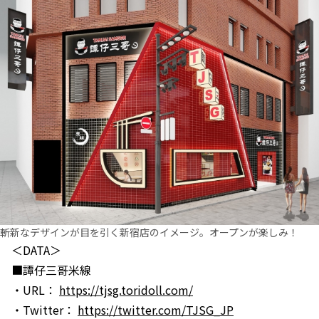
斬新なデザインが目を引く新宿店のイメージ。オープンが楽しみ！
＜DATA＞
■譚仔三哥米線
・URL：
https://tjsg.toridoll.com/
・Twitter：
https://twitter.com/TJSG_JP