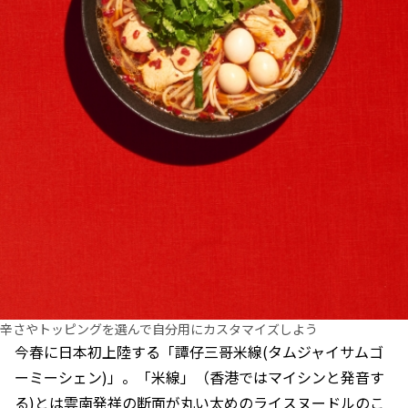
辛さやトッピングを選んで自分用にカスタマイズしよう
今春に日本初上陸する「譚仔三哥米線(タムジャイサムゴ
ーミーシェン)」。「米線」（香港ではマイシンと発音す
る)とは雲南発祥の断面が丸い太めのライスヌードルのこ