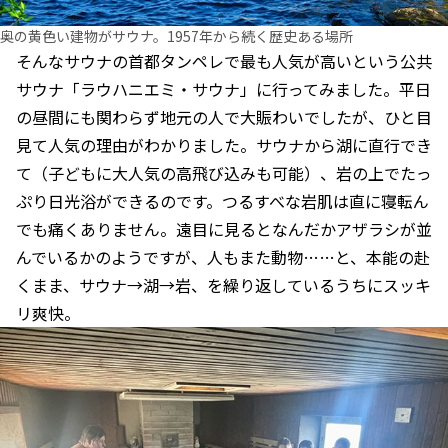
奥の黄色い建物がサウナ。1957年から続く歴史ある場所
そんなサウナの首都タンペレで最も人気が高いという公共
サウナ「ラウハニエミ・サウナ」に行ってみました。平日
の昼間にも関わらず地元の人で大賑わいでしたが、ひと目
見て人気の理由がわかりました。サウナから湖に直行でき
て（子どもに大人気の高飛び込みも可能）、岩の上でたっ
ぷり日光浴ができるのです。つるすべな岩肌は直に寝転ん
でも痛くありません。遠目に見るとなんだかアザラシが並
んでいるかのようですが、人もまた動物……と、本能の赴
くまま、サウナ→湖→岩、を繰り返しているうちにスッキ
リ爽快。