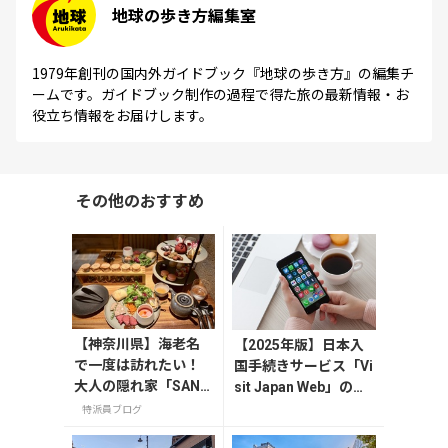
地球の歩き方編集室
1979年創刊の国内外ガイドブック『地球の歩き方』の編集チ
ームです。ガイドブック制作の過程で得た旅の最新情報・お
役立ち情報をお届けします。
その他のおすすめ
【神奈川県】海老名
【2025年版】日本入
で一度は訪れたい！
国手続きサービス「Vi
大人の隠れ家「SAND
sit Japan Web」の登
GLASS 熾火」で味わ
録方法や注意点を解説
特派員ブログ
うアフタヌーンティ