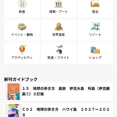
飲食
建築・アート
宿泊
イベント・観戦
世界遺産
リゾート
アクティビティ
鉄道・フライト
ショップ
新刊ガイドブック
１５ 地球の歩き方 島旅 伊豆大島 利島（伊豆諸
島①）３訂版
Ｃ０２ 地球の歩き方 ハワイ島 ２０２７～２０２
８