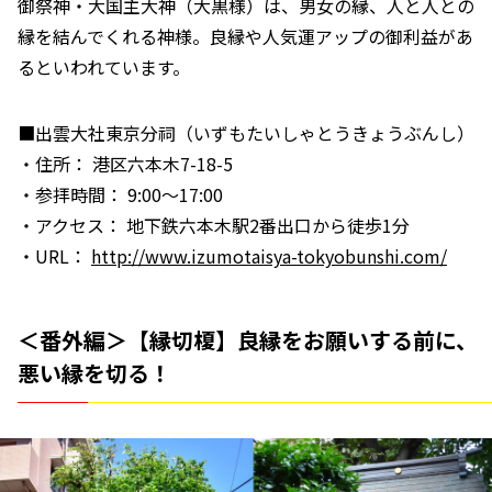
御祭神・大国主大神（大黒様）は、男女の縁、人と人との
縁を結んでくれる神様。良縁や人気運アップの御利益があ
るといわれています。
■出雲大社東京分祠（いずもたいしゃとうきょうぶんし）
・住所： 港区六本木7-18-5
・参拝時間： 9:00～17:00
・アクセス： 地下鉄六本木駅2番出口から徒歩1分
・URL：
http://www.izumotaisya-tokyobunshi.com/
＜番外編＞【縁切榎】良縁をお願いする前に、
悪い縁を切る！