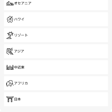
オセアニア
ハワイ
リゾート
アジア
中近東
アフリカ
日本