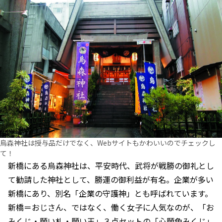
烏森神社は授与品だけでなく、Webサイトもかわいいのでチェックし
て！
新橋にある烏森神社は、平安時代、武将が戦勝の御礼とし
て勧請した神社として、勝運の御利益が有名。企業が多い
新橋にあり、別名「企業の守護神」とも呼ばれています。
新橋＝おじさん、ではなく、働く女子に人気なのが、「お
みくじ・願い札・願い玉」３点セットの「心願色みくじ」