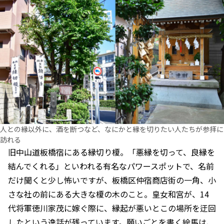
人との縁以外に、酒を断つなど、なにかと縁を切りたい人たちが参拝に
訪れる
旧中山道板橋宿にある縁切り榎。「悪縁を切って、良縁を
結んでくれる」といわれる有名なパワースポットで、名前
だけ聞くと少し怖いですが、板橋区仲宿商店街の一角、小
さな社の前にある大きな榎の木のこと。皇女和宮が、14
代将軍徳川家茂に嫁ぐ際に、縁起が悪いとこの場所を迂回
したという逸話が残っています。願いごとを書く絵馬は、