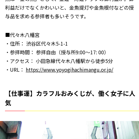
利益だけでなくかわいいと、金魚提灯や金魚根付などの授
与品を求める参拝者も多いそうです。
■代々木八幡宮
・住所： 渋谷区代々木5-1-1
・参拝時間： 参拝自由（授与所9:00～17: 00）
・アクセス： 小田急線代々木八幡駅から徒歩5分
・URL：
https://www.yoyogihachimangu.or.jp/
【仕事運】カラフルおみくじが、働く女子に人
気