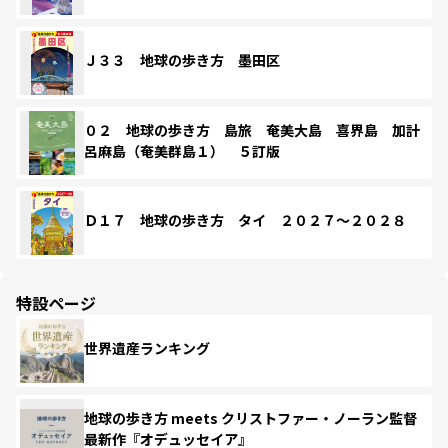
Ｊ３３ 地球の歩き方 墨田区
０２ 地球の歩き方 島旅 奄美大島 喜界島 加計
呂麻島（奄美群島１） ５訂版
Ｄ１７ 地球の歩き方 タイ ２０２７～２０２８
特設ページ
世界遺産ランキング
地球の歩き方 meets クリストファー・ノーラン監督
最新作『オデュッセイア』