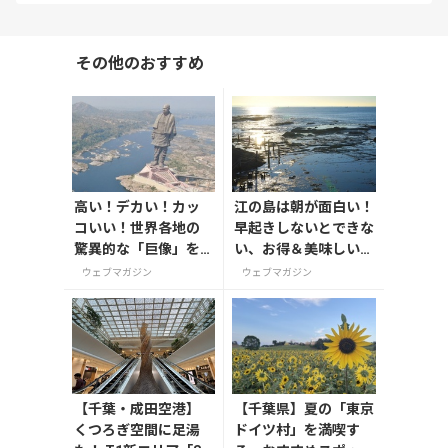
その他のおすすめ
高い！デカい！カッ
江の島は朝が面白い！
コいい！世界各地の
早起きしないとできな
驚異的な「巨像」を
い、お得＆美味しいが
大紹介。
たくさんの体験をしよ
ウェブマガジン
ウェブマガジン
う
【千葉・成田空港】
【千葉県】夏の「東京
くつろぎ空間に足湯
ドイツ村」を満喫す