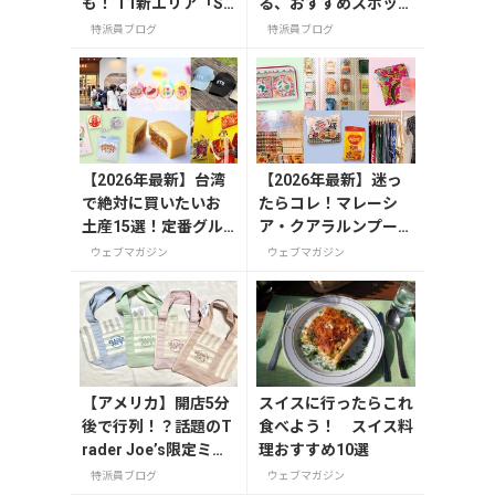
も！ T1新エリア「SH
る、おすすめスポット
IKISAI GARDEN」
3選
特派員ブログ
特派員ブログ
【2026年最新】台湾
【2026年最新】迷っ
で絶対に買いたいお
たらコレ！マレーシ
土産15選！定番グル
ア・クアラルンプール
メやかわいい雑貨、
で絶対買いたいお土産
ウェブマガジン
ウェブマガジン
限定商品も紹介
15選
【アメリカ】開店5分
スイスに行ったらこれ
後で行列！？話題のT
食べよう！ スイス料
rader Joe’s限定ミニ
理おすすめ10選
トート発売日レポ
特派員ブログ
ウェブマガジン