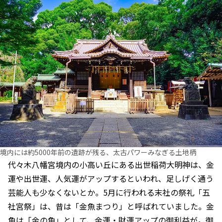
境内には約5000年前の遺跡が残る、太古パワーみなぎる土地柄
代々木八幡宮境内の小高い丘にある出世稲荷大明神は、金
運や出世運、人気運がアップするといわれ、足しげく通う
芸能人も少なくないとか。5月に行われる末社の祭礼「五
社宮祭」は、昔は「金魚まつり」と呼ばれていました。金
魚は「金の魚」として、金運・財運アップの御利益が。御