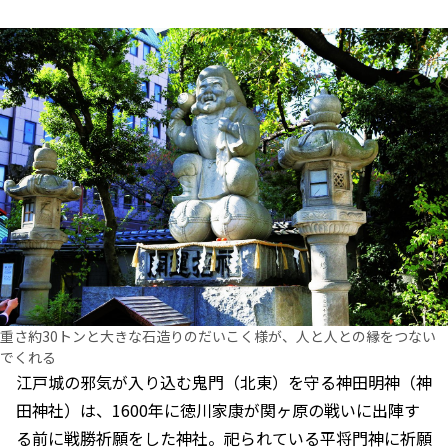
重さ約30トンと大きな石造りのだいこく様が、人と人との縁をつない
でくれる
江戸城の邪気が入り込む鬼門（北東）を守る神田明神（神
田神社）は、1600年に徳川家康が関ヶ原の戦いに出陣す
る前に戦勝祈願をした神社。祀られている平将門神に祈願