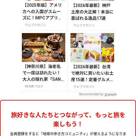
【2025年版】アメリ
【2026年最新】神戸
カへの入国がスムー
土産の大正解！本当に
ズに！MPCアプリの
喜ばれる逸品17選
登録方法や使い方を
ウェブマガジン
ウェブマガジン
解説
【神奈川県】海老名
【2026年最新】台湾
で一度は訪れたい！
で絶対に買いたいお土
大人の隠れ家「SAND
産15選！定番グルメ
GLASS 熾火」で味わ
やかわいい雑貨、限定
特派員ブログ
ウェブマガジン
うアフタヌーンティ
商品も紹介
Recommended by
ー
旅好きな人たちとつながって、もっと旅を
楽しもう！
会員登録をすると「地球の歩き方コミュニティ」が使えるようになりま