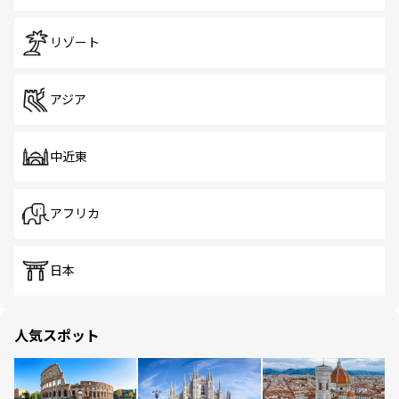
リゾート
アジア
中近東
アフリカ
日本
人気スポット