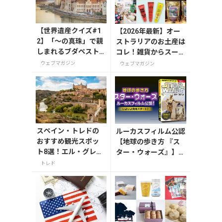
【世界遺産クイズ#1
【2026年最新】オー
2】「～の真珠」で親
ストラリアのお土産は
しまれるブダペスト
コレ！雑貨からスーパ
の愛称は何？
ーでも買えるグルメま
ウェブマガジン
ウェブマガジン
で13選
スペイン・トレドの
ルーカスフィルム公認
おすすめ観光スポッ
【地球の歩き方 『ス
ト8選！エル・グレコ
ター・ウォーズ』】が
の傑作や古都の魅力
7月31日発売！初回限
トレド
を満喫
定版はホログラム仕様
の特製リバーシブル帯
付き