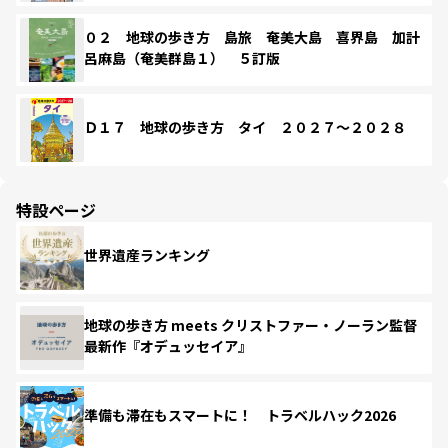
０２ 地球の歩き方 島旅 奄美大島 喜界島 加計
呂麻島（奄美群島１） ５訂版
Ｄ１７ 地球の歩き方 タイ ２０２７～２０２８
特設ページ
世界遺産ランキング
地球の歩き方 meets クリストファー・ノーラン監督
最新作『オデュッセイア』
準備も滞在もスマートに！ トラベルハック2026