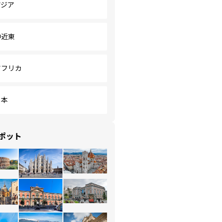
アジア
中近東
アフリカ
日本
ポット