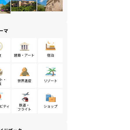
ーマ
食
建築・アート
宿泊
ト・
世界遺産
リゾート
戦
鉄道・
ビティ
ショップ
フライト