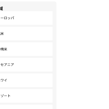
域
ヨーロッパ
北米
中南米
オセアニア
ハワイ
リゾート