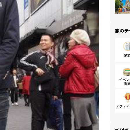
旅のテ
飲
イベン
観
アクティ