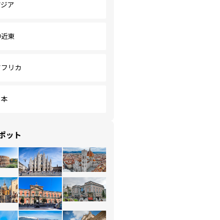
アジア
中近東
アフリカ
日本
ポット