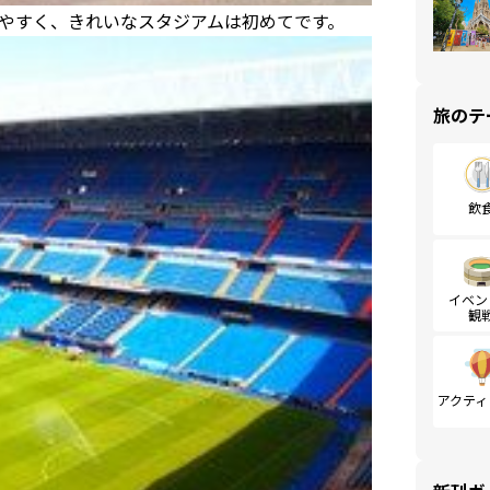
やすく、きれいなスタジアムは初めてです。
旅のテ
飲
イベン
観
アクティ