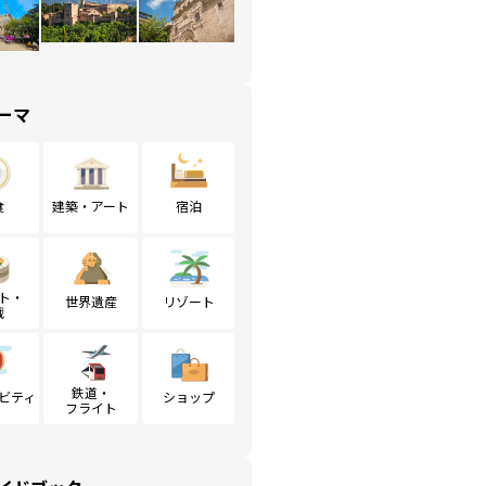
ーマ
食
建築・アート
宿泊
ト・
世界遺産
リゾート
戦
鉄道・
ビティ
ショップ
フライト