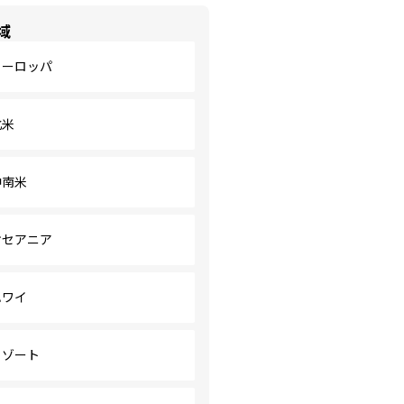
域
ヨーロッパ
北米
中南米
オセアニア
ハワイ
リゾート