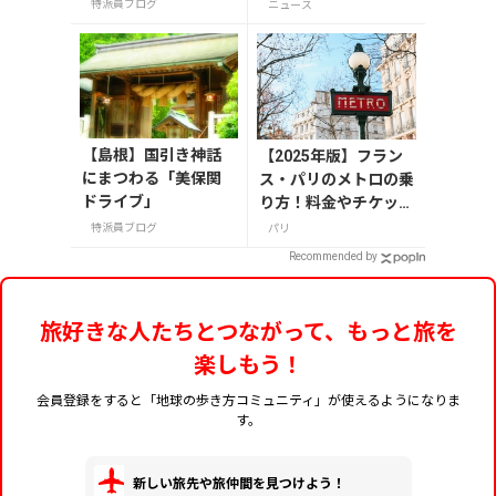
マーモット
ッズが当たる発行記念
特派員ブログ
ニュース
アンケート実施中
【島根】国引き神話
【2025年版】フラン
にまつわる「美保関
ス・パリのメトロの乗
ドライブ」
り方！料金やチケット
の種類、注意点を解説
特派員ブログ
パリ
Recommended by
旅好きな人たちとつながって、もっと旅を
楽しもう！
会員登録をすると「地球の歩き方コミュニティ」が使えるようになりま
す。
新しい旅先や旅仲間を見つけよう！