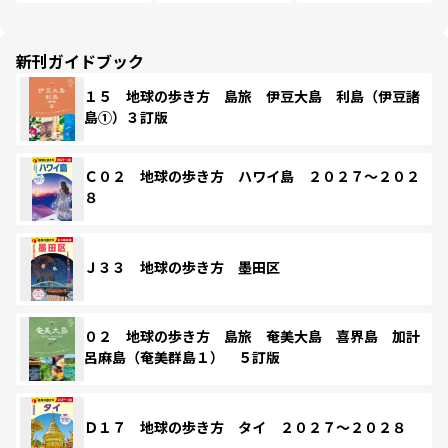
新刊ガイドブック
１５ 地球の歩き方 島旅 伊豆大島 利島（伊豆諸
島①）３訂版
Ｃ０２ 地球の歩き方 ハワイ島 ２０２７～２０２
８
Ｊ３３ 地球の歩き方 墨田区
０２ 地球の歩き方 島旅 奄美大島 喜界島 加計
呂麻島（奄美群島１） ５訂版
Ｄ１７ 地球の歩き方 タイ ２０２７～２０２８