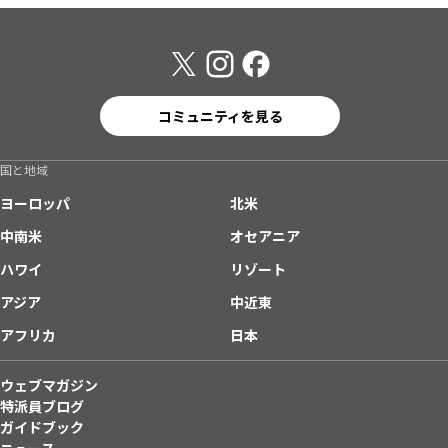
コミュニティを見る
国と地域
ヨーロッパ
北米
中南米
オセアニア
ハワイ
リゾート
アジア
中近東
アフリカ
日本
ウェブマガジン
特派員ブログ
ガイドブック