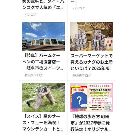
祠の意味と、タイ・バ
ー。
ンコクで人気の「エ
バンコク
ラワンの祠」のご紹
バンコク
介
【岐阜】バームクー
スーパーマーケットで
ヘンの工場直営店─
買えるカナダのお土産
─岐阜市のスイーツ
といえば？2025年版
スポット「FLEUR
特派員ブログ
特派員ブログ
（フルール）」
【スイス】夏のサー
『地球の歩き方 町田
ス・フェーを満喫！
市』が2027年春に発
マウンテンカートと
行決定！オリジナルグ