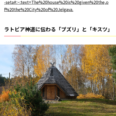
-seta#:~:text=The%20house%20is%20given%20the,o
f%20the%20City%20of%20Jelgava.
ラトビア神道に伝わる「プズリ」と「キスツ」