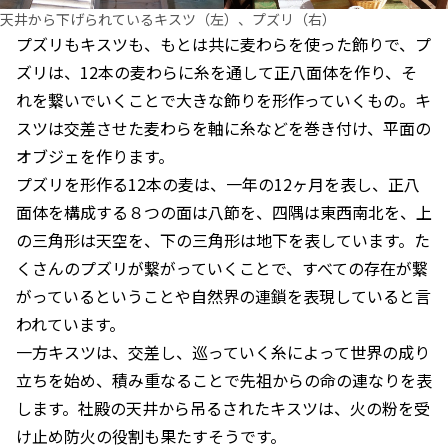
天井から下げられているキスツ（左）、プズリ（右）
プズリもキスツも、もとは共に麦わらを使った飾りで、プ
ズリは、12本の麦わらに糸を通して正八面体を作り、そ
れを繋いでいくことで大きな飾りを形作っていくもの。キ
スツは交差させた麦わらを軸に糸などを巻き付け、平面の
オブジェを作ります。
プズリを形作る12本の麦は、一年の12ヶ月を表し、正八
面体を構成する８つの面は八節を、四隅は東西南北を、上
の三角形は天空を、下の三角形は地下を表しています。た
くさんのプズリが繋がっていくことで、すべての存在が繋
がっているということや自然界の連鎖を表現していると言
われています。
一方キスツは、交差し、巡っていく糸によって世界の成り
立ちを始め、積み重なることで先祖からの命の連なりを表
します。社殿の天井から吊るされたキスツは、火の粉を受
け止め防火の役割も果たすそうです。