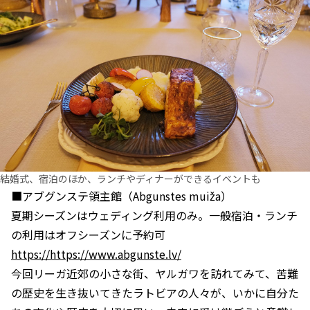
結婚式、宿泊のほか、ランチやディナーができるイベントも
■アブグンステ領主館（Abgunstes muiža）
夏期シーズンはウェディング利用のみ。一般宿泊・ランチ
の利用はオフシーズンに予約可
https://https://www.abgunste.lv/
今回リーガ近郊の小さな街、ヤルガワを訪れてみて、苦難
の歴史を生き抜いてきたラトビアの人々が、いかに自分た