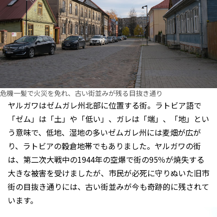
危機一髪で火災を免れ、古い街並みが残る目抜き通り
ヤルガワはゼムガレ州北部に位置する街。ラトビア語で
「ゼム」は「土」や「低い」、ガレは「端」、「地」とい
う意味で、低地、湿地の多いゼムガレ州には麦畑が広が
り、ラトビアの穀倉地帯でもありました。ヤルガワの街
は、第二次大戦中の1944年の空爆で街の95％が焼失する
大きな被害を受けましたが、市民が必死に守りぬいた旧市
街の目抜き通りには、古い街並みが今も奇跡的に残されて
います。