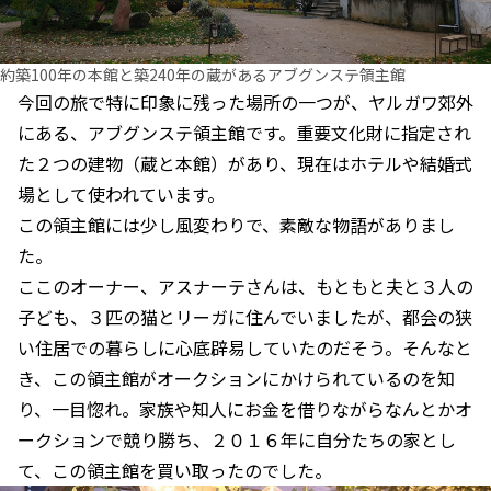
約築100年の本館と築240年の蔵があるアブグンステ領主館
今回の旅で特に印象に残った場所の一つが、ヤルガワ郊外
にある、アブグンステ領主館です。重要文化財に指定され
た２つの建物（蔵と本館）があり、現在はホテルや結婚式
場として使われています。
この領主館には少し風変わりで、素敵な物語がありまし
た。
ここのオーナー、アスナーテさんは、もともと夫と３人の
子ども、３匹の猫とリーガに住んでいましたが、都会の狭
い住居での暮らしに心底辟易していたのだそう。そんなと
き、この領主館がオークションにかけられているのを知
り、一目惚れ。家族や知人にお金を借りながらなんとかオ
ークションで競り勝ち、２０１６年に自分たちの家とし
て、この領主館を買い取ったのでした。