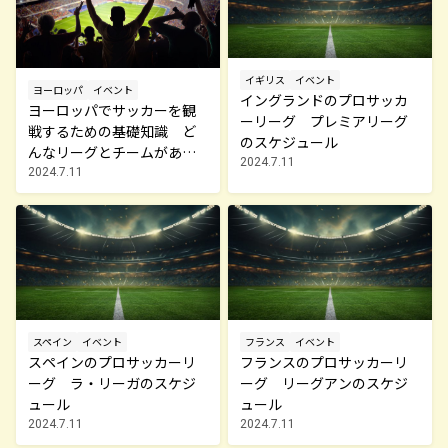
イギリス
イベント
ヨーロッパ
イベント
イングランドのプロサッカ
ヨーロッパでサッカーを観
ーリーグ プレミアリーグ
戦するための基礎知識 ど
のスケジュール
んなリーグとチームがある
2024.7.11
の？
2024.7.11
スペイン
イベント
フランス
イベント
スペインのプロサッカーリ
フランスのプロサッカーリ
ーグ ラ・リーガのスケジ
ーグ リーグアンのスケジ
ュール
ュール
2024.7.11
2024.7.11