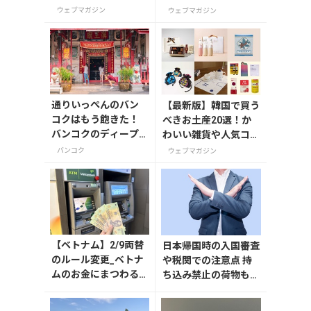
AKAO T）」の登録・
アポート
ウェブマガジン
ウェブマガジン
利用方法
通りいっぺんのバン
【最新版】韓国で買う
コクはもう飽きた！
べきお土産20選！か
バンコクのディープ
わいい雑貨や人気コス
で穴場のおすすめス
メを紹介
バンコク
ウェブマガジン
ポットはここだ！
【ベトナム】2/9両替
日本帰国時の入国審査
のルール変更_ベトナ
や税関での注意点 持
ムのお金にまつわる
ち込み禁止の荷物も解
エトセトラ（ハノイ
説
編）