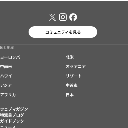
コミュニティを見る
国と地域
ヨーロッパ
北米
中南米
オセアニア
ハワイ
リゾート
アジア
中近東
アフリカ
日本
ウェブマガジン
特派員ブログ
ガイドブック
ニュース