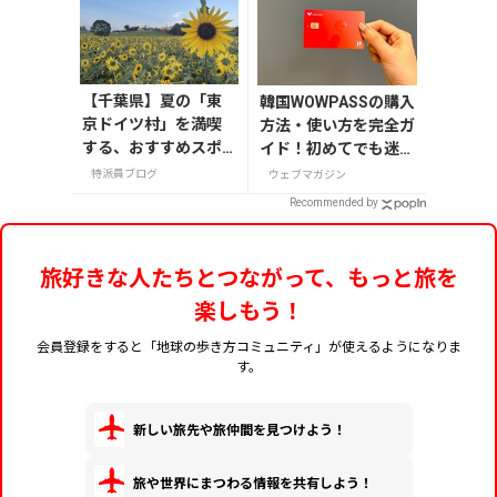
【千葉県】夏の「東
韓国WOWPASSの購入
京ドイツ村」を満喫
方法・使い方を完全ガ
する、おすすめスポ
イド！初めてでも迷わ
ット3選
ない
特派員ブログ
ウェブマガジン
Recommended by
旅好きな人たちとつながって、もっと旅を
楽しもう！
会員登録をすると「地球の歩き方コミュニティ」が使えるようになりま
す。
新しい旅先や旅仲間を見つけよう！
旅や世界にまつわる情報を共有しよう！