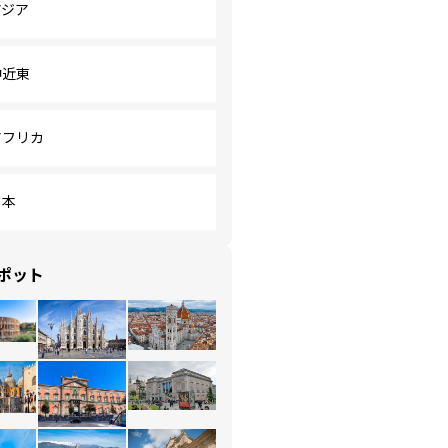
アジア
中近東
アフリカ
日本
ポット