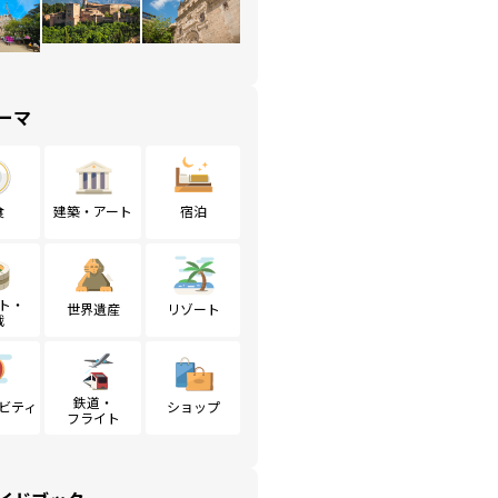
ーマ
食
建築・アート
宿泊
ト・
世界遺産
リゾート
戦
鉄道・
ビティ
ショップ
フライト