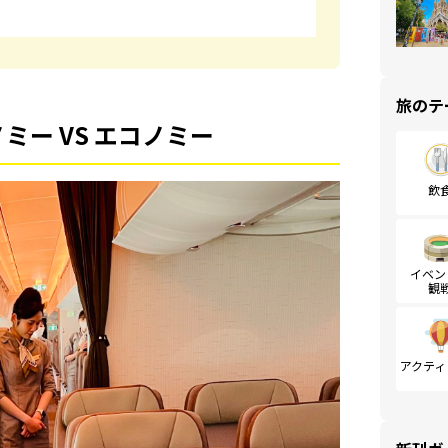
旅のテ
ー VS エコノミー
飲
イベン
観
アクティ