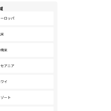
域
ヨーロッパ
北米
中南米
オセアニア
ハワイ
リゾート