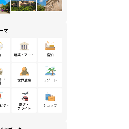
ーマ
食
建築・アート
宿泊
ト・
世界遺産
リゾート
戦
鉄道・
ビティ
ショップ
フライト