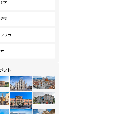
アジア
中近東
アフリカ
日本
ポット