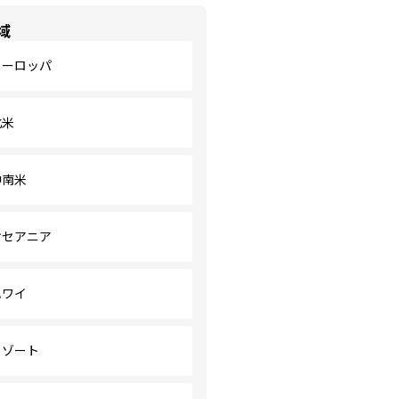
域
ヨーロッパ
北米
中南米
オセアニア
ハワイ
リゾート