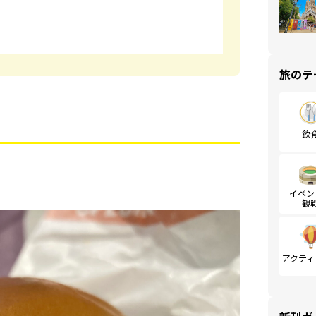
旅のテ
飲
イベン
観
アクティ