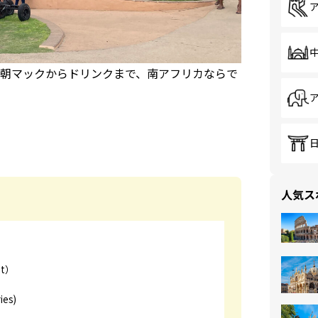
朝マックからドリンクまで、南アフリカならで
人気ス
st）
es)