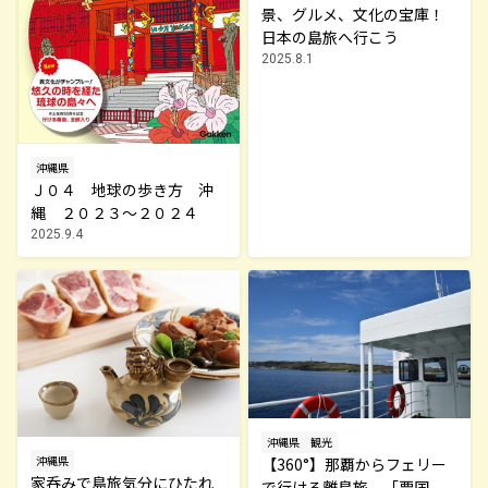
景、グルメ、文化の宝庫！
日本の島旅へ行こう
2025.8.1
沖縄県
Ｊ０４ 地球の歩き方 沖
縄 ２０２３～２０２４
2025.9.4
沖縄県
観光
沖縄県
【360°】那覇からフェリー
家呑みで島旅気分にひたれ
で行ける離島旅。「粟国