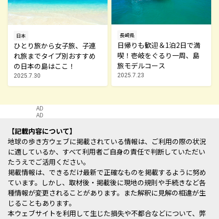
長崎県
日本
日帰りも歓迎＆1泊2日で満
ひとり旅から女子旅、子連
喫！壱岐をぐるり一周、島
れ旅までタイプ別おすすめ
旅モデルコース
の日本の島はここ！
2025.7.23
2025.7.30
AD
AD
記載内容について
地球の歩き方ウェブに掲載されている情報は、ご利用の際の状況
に適しているか、すべて利用者ご自身の責任で判断していただい
たうえでご活用ください。
掲載情報は、できるだけ最新で正確なものを掲載するように努め
ています。しかし、取材後・掲載後に現地の規則や手続きなど各
種情報が変更されることがあります。また解釈に見解の相違が生
じることもあります。
本ウェブサイトを利用して生じた損失や不都合などについて、弊