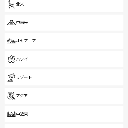
北米
中南米
オセアニア
ハワイ
リゾート
アジア
中近東