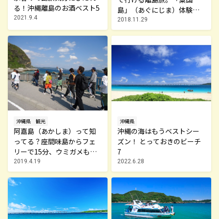
る！沖縄離島のお酒ベスト5
島」（あぐにじま）体験レ
2021.9.4
ポートその1
2018.11.29
沖縄県
観光
沖縄県
阿嘉島（あかしま）って知
沖縄の海はもうベストシー
ってる？座間味島からフェ
ズン！ とっておきのビーチ
リーで15分、ウミガメも来
7
遊する自然の島へ（沖縄
2019.4.19
2022.6.28
県）