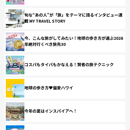
旬な“あの人”が「旅」をテーマに語るインタビュー連
載 MY TRAVEL STORY
今、こんな旅がしてみたい！地球の歩き方が選ぶ2026
年絶対行くべき旅先30
コスパもタイパもかなえる！賢者の旅テクニック
地球の歩き方♥偏愛ハワイ
今年の夏はインスパイアへ！