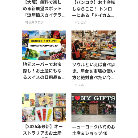
【大阪】無料で楽し
【バンコク】お土産探
める新展望スポット
しならここ！ トンロ
「淀屋橋スカイテラ
ーにある「ドイカム」
ス」と30階アフタヌ
の専門店へ
特派員ブログ
バンコク
ーンティー
地元スーパーでお宝
ソウルといえば食べ歩
探し！お土産にもな
き。屋台＆市場の使い
るスイスの日用品＆
方と絶対食べたい今ど
おやつ
きB級グルメ
ソウル
【2026年最新】オー
ニューヨーク(NY)のお
ストラリアのお土産
土産＆ショップ40