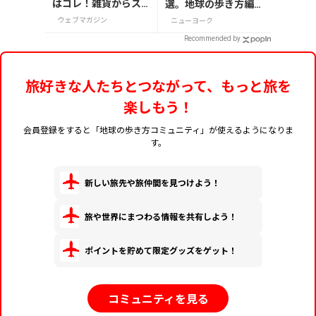
はコレ！雑貨からス
選。地球の歩き方編集
ーパーでも買えるグ
者セレクト！
ウェブマガジン
ニューヨーク
ルメまで13選
Recommended by
旅好きな人たちとつながって、もっと旅を
楽しもう！
会員登録をすると「地球の歩き方コミュニティ」が使えるようになりま
す。
新しい旅先や旅仲間を見つけよう！
旅や世界にまつわる情報を共有しよう！
ポイントを貯めて限定グッズをゲット！
コミュニティを見る