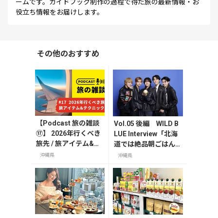
ームです。ガイドブック制作の過程で得た旅の最新情報・お
役立ち情報をお届けします。
その他のおすすめ
【Podcast 旅の雑談
Vol.05 後編 WILD B
⑰】 2026年行くべき
LUE Interview「北海
旅先 / 旅アイテム&テ
道では絶品朝ごはん、
クニック編
沖縄では古着屋で宝探
沖縄県
沖縄県
し！」～MY TRAVEL
STORY～