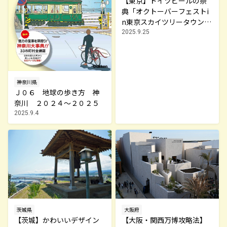
【東京】ドイツビールの祭
典「オクトーバーフェストi
n東京スカイツリータウン®︎2
025」が9月27日から開催
2025.9.25
神奈川県
Ｊ０６ 地球の歩き方 神
奈川 ２０２４～２０２５
2025.9.4
茨城県
大阪府
【茨城】かわいいデザイン
【大阪・関西万博攻略法】