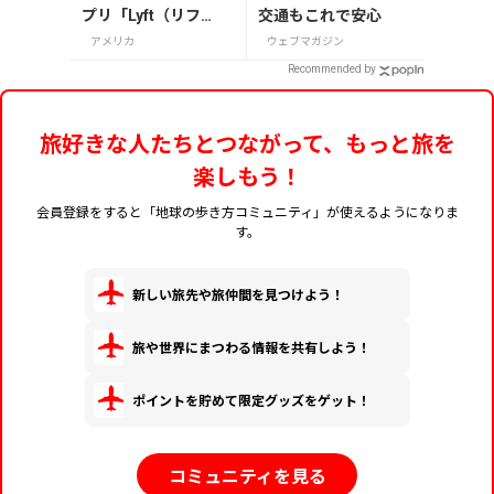
プリ「Lyft（リフ
交通もこれで安心
ト）」の登録・利用
アメリカ
ウェブマガジン
方法
Recommended by
旅好きな人たちとつながって、もっと旅を
楽しもう！
会員登録をすると「地球の歩き方コミュニティ」が使えるようになりま
す。
新しい旅先や旅仲間を見つけよう！
旅や世界にまつわる情報を共有しよう！
ポイントを貯めて限定グッズをゲット！
コミュニティを見る