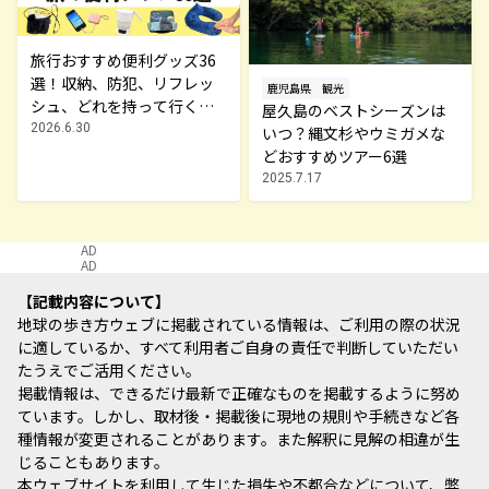
旅行おすすめ便利グッズ36
選！収納、防犯、リフレッ
鹿児島県
観光
シュ、どれを持って行く？
屋久島のベストシーズンは
【編集者の旅の持ち物】
2026.6.30
いつ？縄文杉やウミガメな
どおすすめツアー6選
2025.7.17
AD
AD
記載内容について
地球の歩き方ウェブに掲載されている情報は、ご利用の際の状況
に適しているか、すべて利用者ご自身の責任で判断していただい
たうえでご活用ください。
掲載情報は、できるだけ最新で正確なものを掲載するように努め
ています。しかし、取材後・掲載後に現地の規則や手続きなど各
種情報が変更されることがあります。また解釈に見解の相違が生
じることもあります。
本ウェブサイトを利用して生じた損失や不都合などについて、弊