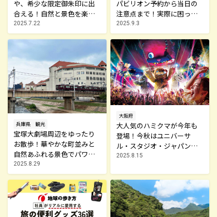
や、希少な限定御朱印に出
パビリオン予約から当日の
合える！自然と景色を楽し
注意点まで！実際に困った
むお寺めぐり
こと一覧も掲載！
2025.7.22
2025.9.3
大阪府
兵庫県
観光
大人気のハミクマが今年も
宝塚大劇場周辺をゆったり
登場！今秋はユニバーサ
お散歩！華やかな町並みと
ル・スタジオ・ジャパンにG
自然あふれる景色でパワー
O
2025.8.15
チャージ
2025.8.29