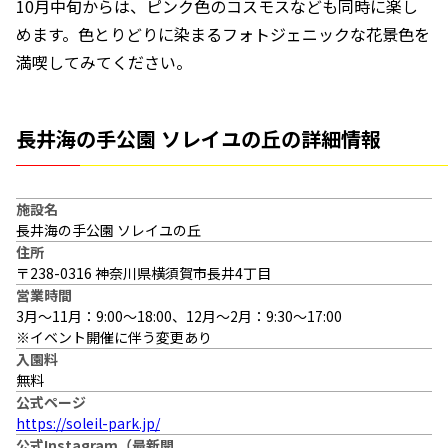
10月中旬からは、ピンク色のコスモスなども同時に楽し
めます。色とりどりに染まるフォトジェニックな花景色を
満喫してみてください。
長井海の手公園 ソレイユの丘の詳細情報
施設名
長井海の手公園 ソレイユの丘
住所
〒238-0316 神奈川県横須賀市長井4丁目
営業時間
3月～11月：9:00～18:00、12月～2月：9:30～17:00
※イベント開催に伴う変更あり
入園料
無料
公式ページ
https://soleil-park.jp/
公式Instagram（最新開