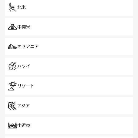
北米
中南米
オセアニア
ハワイ
リゾート
アジア
中近東