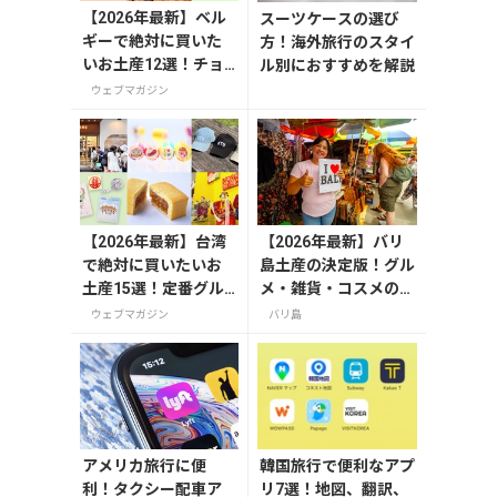
【2026年最新】ベル
スーツケースの選び
ギーで絶対に買いた
方！海外旅行のスタイ
いお土産12選！チョ
ル別におすすめを解説
コレートやビール・
ウェブマガジン
雑貨まで紹介
【2026年最新】台湾
【2026年最新】バリ
で絶対に買いたいお
島土産の決定版！グル
土産15選！定番グル
メ・雑貨・コスメのお
メやかわいい雑貨、
すすめ20選
ウェブマガジン
バリ島
限定商品も紹介
アメリカ旅行に便
韓国旅行で便利なアプ
利！タクシー配車ア
リ7選！地図、翻訳、