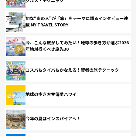
グルメ・テクニック
旬な“あの人”が「旅」をテーマに語るインタビュー連
載 MY TRAVEL STORY
今、こんな旅がしてみたい！地球の歩き方が選ぶ2026
年絶対行くべき旅先30
コスパもタイパもかなえる！賢者の旅テクニック
地球の歩き方♥偏愛ハワイ
今年の夏はインスパイアへ！