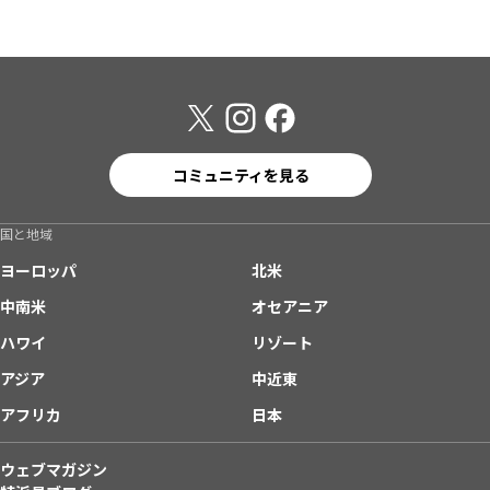
コミュニティを見る
国と地域
ヨーロッパ
北米
中南米
オセアニア
ハワイ
リゾート
アジア
中近東
アフリカ
日本
ウェブマガジン