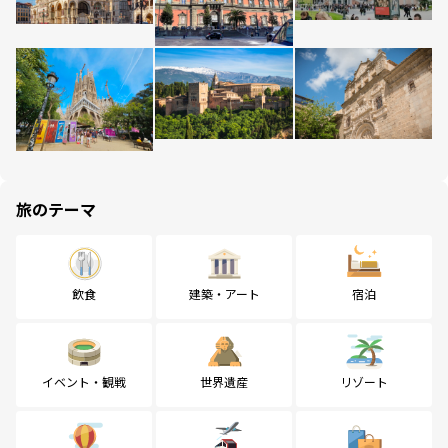
旅のテーマ
飲食
建築・アート
宿泊
イベント・観戦
世界遺産
リゾート