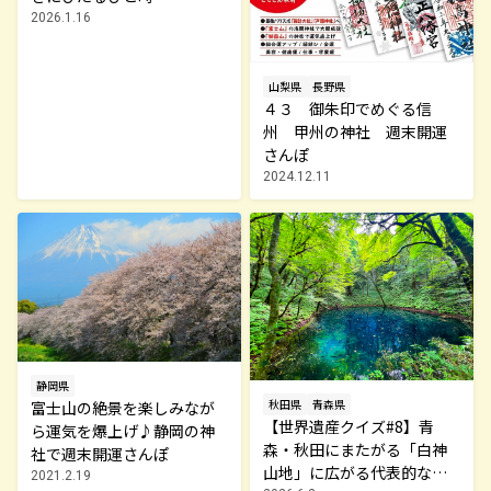
2026.1.16
山梨県
長野県
４３ 御朱印でめぐる信
州 甲州の神社 週末開運
さんぽ
2024.12.11
静岡県
秋田県
青森県
富士山の絶景を楽しみなが
【世界遺産クイズ#8】青
ら運気を爆上げ♪静岡の神
森・秋田にまたがる「白神
社で週末開運さんぽ
山地」に広がる代表的な森
2021.2.19