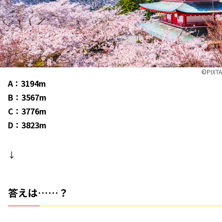
©︎PIXTA
A：3194m
B：3567m
C：3776m
D：3823m
↓
答えは……？