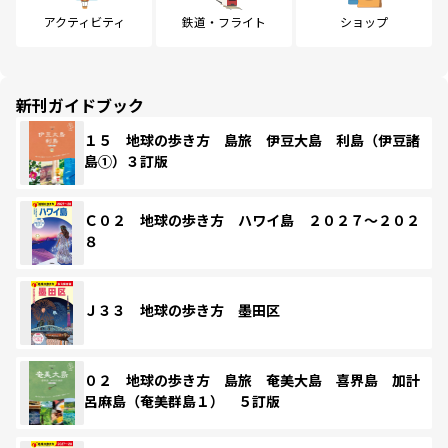
アクティビティ
鉄道・フライト
ショップ
新刊ガイドブック
１５ 地球の歩き方 島旅 伊豆大島 利島（伊豆諸
島①）３訂版
Ｃ０２ 地球の歩き方 ハワイ島 ２０２７～２０２
８
Ｊ３３ 地球の歩き方 墨田区
０２ 地球の歩き方 島旅 奄美大島 喜界島 加計
呂麻島（奄美群島１） ５訂版