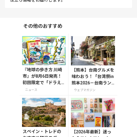
その他のおすすめ
『地球の歩き方 川崎
【熊本】台南グルメを
市』が8月6日発売！
味わおう！「台湾祭in
初回限定で「ドラえ
熊本2026－台南ラン
もん」描き下ろし特
タン祭－」が8月8日
ニュース
ウェブマガジン
別カバー付き
から開催の画像一覧
スペイン・トレドの
【2026年最新】迷っ