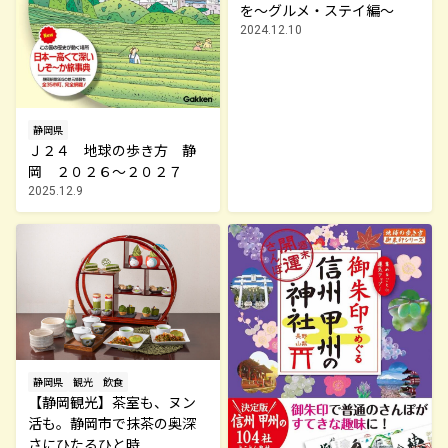
を～グルメ・ステイ編～
2024.12.10
静岡県
Ｊ２４ 地球の歩き方 静
岡 ２０２６～２０２７
2025.12.9
静岡県
観光
飲食
【静岡観光】茶室も、ヌン
活も。静岡市で抹茶の奥深
さにひたるひと時