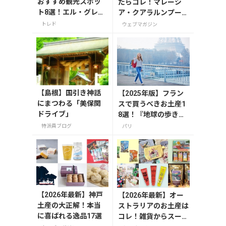
おすすめ観光スポッ
たらコレ！マレーシ
ト8選！エル・グレコ
ア・クアラルンプール
の傑作や古都の魅力
で絶対買いたいお土産
トレド
ウェブマガジン
を満喫
15選
【島根】国引き神話
【2025年版】フラン
にまつわる「美保関
スで買うべきお土産1
ドライブ」
8選！『地球の歩き
方』編集者おすすめの
特派員ブログ
パリ
お菓子や雑貨などを紹
介
【2026年最新】神戸
【2026年最新】オー
土産の大正解！本当
ストラリアのお土産は
に喜ばれる逸品17選
コレ！雑貨からスーパ