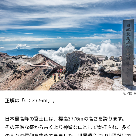
©︎PIXTA
正解は「C：3776m」。
日本最高峰の富士山は、標高3776mの高さを誇ります。
その荘厳な姿から古くより神聖な山として崇拝され、多く
の人々の信仰を集めてきました。世界遺産には山頂だけで