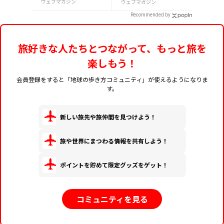
ーでも買えるグルメま
ウェブマガジン
ウェブマガジン
で13選
Recommended by
旅好きな人たちとつながって、もっと旅を
楽しもう！
会員登録をすると「地球の歩き方コミュニティ」が使えるようになりま
す。
新しい旅先や旅仲間を見つけよう！
旅や世界にまつわる情報を共有しよう！
ポイントを貯めて限定グッズをゲット！
コミュニティを見る