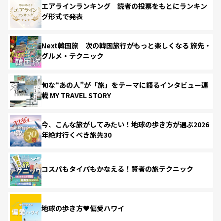
エアラインランキング 読者の投票をもとにランキン
グ形式で発表
Next韓国旅 次の韓国旅行がもっと楽しくなる 旅先・
グルメ・テクニック
旬な“あの人”が「旅」をテーマに語るインタビュー連
載 MY TRAVEL STORY
今、こんな旅がしてみたい！地球の歩き方が選ぶ2026
年絶対行くべき旅先30
コスパもタイパもかなえる！賢者の旅テクニック
地球の歩き方♥偏愛ハワイ