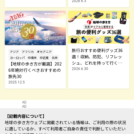
林は何？
2026.6.3
旅行おすすめ便利グッズ36
アジア
アフリカ
オセアニア
選！収納、防犯、リフレッ
ヨーロッパ
中南米
中近東
北米
シュ、どれを持って行く？
【地球の歩き方が厳選】202
【編集者の旅の持ち物】
2026.6.30
6年絶対行くべきおすすめの
旅先30
2025.12.5
AD
AD
記載内容について
地球の歩き方ウェブに掲載されている情報は、ご利用の際の状況
に適しているか、すべて利用者ご自身の責任で判断していただい