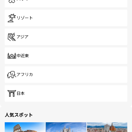
リゾート
アジア
中近東
アフリカ
日本
人気スポット