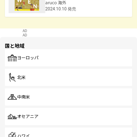
aruco 海外
2024.10.10 発売
AD
AD
国と地域
ヨーロッパ
北米
中南米
オセアニア
ハワイ