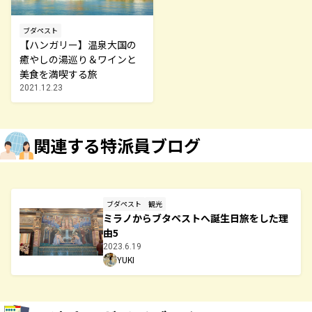
ブダペスト
【ハンガリー】温泉大国の
癒やしの湯巡り＆ワインと
美食を満喫する旅
2021.12.23
関連する特派員ブログ
ブダペスト
観光
ミラノからブタペストへ誕生日旅をした理
由5
2023.6.19
YUKI