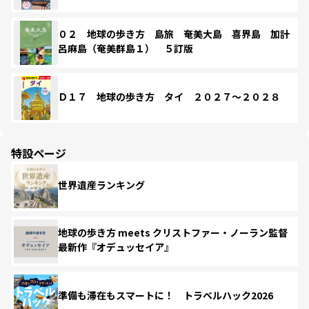
０２ 地球の歩き方 島旅 奄美大島 喜界島 加計
呂麻島（奄美群島１） ５訂版
Ｄ１７ 地球の歩き方 タイ ２０２７～２０２８
特設ページ
世界遺産ランキング
地球の歩き方 meets クリストファー・ノーラン監督
最新作『オデュッセイア』
準備も滞在もスマートに！ トラベルハック2026