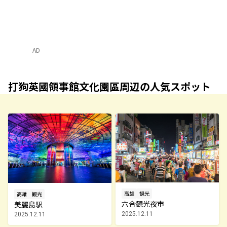
AD
打狗英國領事館文化園區周辺の人気スポット
高雄
観光
高雄
観光
六合観光夜市
美麗島駅
2025.12.11
2025.12.11