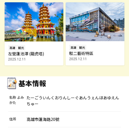
高雄
観光
高雄
観光
駁二藝術特區
左營蓮池潭 (龍虎塔)
2025.12.11
2025.12.11
基本情報
名称 よみ
たーごういんくおりんしーぐあんうぇんほあゆえん
かた
ちゅー
住所
高雄市蓮海路20號