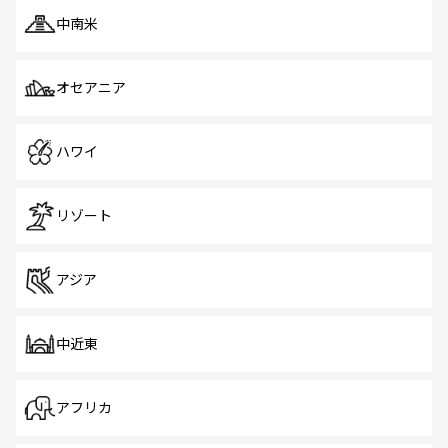
中南米
オセアニア
ハワイ
リゾート
アジア
中近東
アフリカ