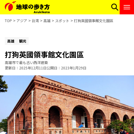
TOP
アジア
台湾
高雄
スポット
打狗英國領事館文化園區
高雄
観光
打狗英國領事館文化園區
高雄市で最も古い西洋建築
更新日
2025年12月11日
公開日
2023年1月29日