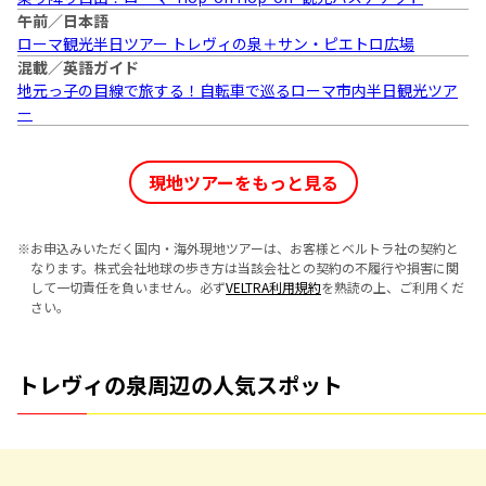
午前／日本語
ローマ観光半日ツアー トレヴィの泉＋サン・ピエトロ広場
混載／英語ガイド
地元っ子の目線で旅する！自転車で巡るローマ市内半日観光ツア
ー
現地ツアーをもっと見る
※
お申込みいただく国内・海外現地ツアーは、お客様とベルトラ社の契約と
なります。株式会社地球の歩き方は当該会社との契約の不履行や損害に関
して一切責任を負いません。必ず
VELTRA利用規約
を熟読の上、ご利用くだ
さい。
トレヴィの泉周辺の人気スポット