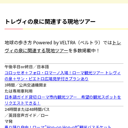
トレヴィの泉に関連する現地ツアー
地球の歩き方 Powered by VELTRA（ベルトラ）では
トレ
ヴィの泉に関連する現地ツアー
を多数掲載中！
午後半日or終日／日本語
コロッセオ＋フォロ・ロマーノ入場！ローマ観光ツアー トレヴィ
の泉＋サン・ピエトロ広場見学付きプランあり
3時間／公共交通機関ま
たは専用車利用
日本語ガイド貸切 ローマ市内観光ツアー 希望の観光スポットを
リクエストできる！
24時間または48時間パス
／英語音声ガイド／ロー
マ発
乗り降り自由！ローマ”Hop-on Hop-off”観光バスチケット