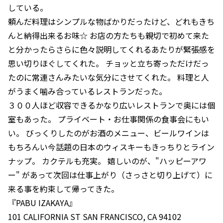
している。
頼んだ料理はシンプルな物ばかりだったけど、どれもきち
んと納得出来るお味☆ お店の方たちも親切で初めて来た
と分かったらさらに色々説明してくれるあたりが緊張感を
思い切りほぐしてくれた。 チョッと立ち寄っただけだっ
たのに常連さんみたいな気分にさせてくれた。 料理と人
がうまく噛み合っているレストランだった。
３００人ほど収容できるかなり広いレストランで奥には個
室もあった。 プライベート・お仕事関係の食事会にもい
い。 びっくりしたのがお酒のメニュー、ビールワインは
もちろんい今話題の日本のウィスキーもきっちりとライン
ナップ。 カクテルも充実。 嬉しいのが、"ハッピーアワ
ー" があって次回は仕事上がり（さっさと切り上げて）に
来る事を約束して帰ってきた。
『PABU IZAKAYA』
101 CALIFORNIA ST SAN FRANCISCO, CA 94102