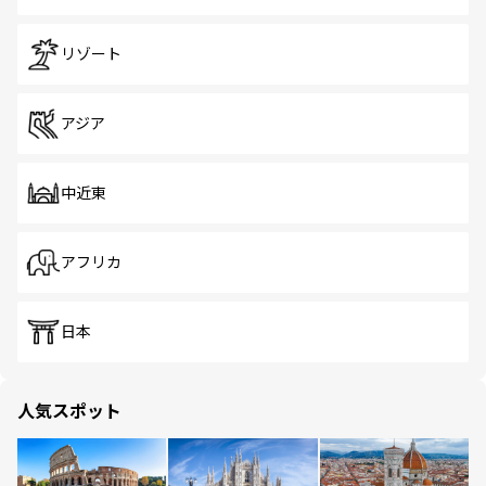
リゾート
アジア
中近東
アフリカ
日本
人気スポット