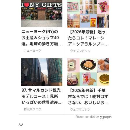
ニューヨーク(NY)の
【2026年最新】迷っ
お土産＆ショップ40
たらコレ！マレーシ
選。地球の歩き方編
ア・クアラルンプール
集者セレクト！
で絶対買いたいお土産
ニューヨーク
ウェブマガジン
15選
87. サマルカンド観光
【2026年最新】千葉
モデルコース！見所
市ならでは！絶対はず
いっぱいの世界遺産
さない、おいしいお土
都市を満喫するおす
産10選
特派員ブログ
ウェブマガジン
すめプラン紹介
Recommended by
AD