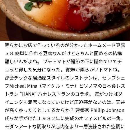
明らかにお店で作っているのが分かったホームメード豆腐
＄８ 簡単に作れる豆腐なんだけどきちんと固めるの結構
難しいんだよね。 プチトマトが鰹節の下に隠れていてチ
ョッと得した気分になった。 酸味が柔らかいトマトね。
都会チックな居酒屋スタイルのレストランは、セレブシェ
フMicheal Mina（マイケル・ミナ）とソノマの日本食レス
トラン "HANA" ハナレストランのコラボ。 気がつけばダ
イニングも満席になっていたけど圧迫感がないのは、天井
が高くゆったりとしてるからか？ 建築家 Phillip Johnson
氏らが手がけた１９８２年に完成のオフィスビルの一角。
モダンアートな間取りが店内をより一層洗練された空間に