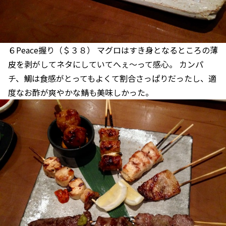
６Peace握り（＄３８） マグロはすき身となるところの薄
皮を剥がしてネタにしていてへぇ〜って感心。 カンパ
チ、鯛は食感がとってもよくて割合さっぱりだったし、適
度なお酢が爽やかな鯖も美味しかった。