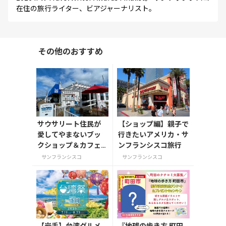
在住の旅行ライター、ビアジャーナリスト。
その他のおすすめ
サウサリート住民が
【ショップ編】親子で
愛してやまないブッ
行きたいアメリカ・サ
クショップ＆カフェ2
ンフランシスコ旅行
軒（サンフランシス
サンフランシスコ
サンフランシスコ
コ）
【岩手】台湾グルメ