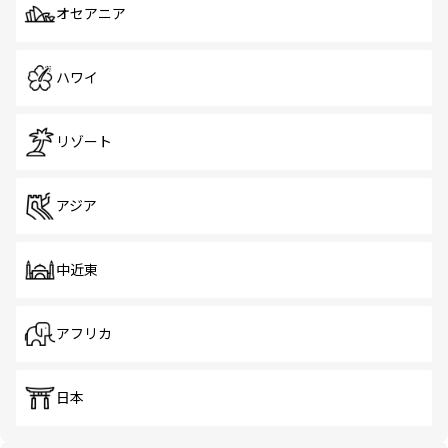
オセアニア
ハワイ
リゾート
アジア
中近東
アフリカ
日本