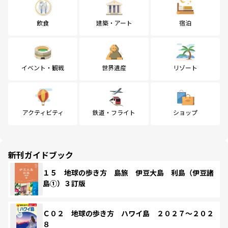
飲食
建築・アート
宿泊
イベント・観戦
世界遺産
リゾート
アクティビティ
鉄道・フライト
ショップ
新刊ガイドブック
１５ 地球の歩き方 島旅 伊豆大島 利島（伊豆諸
島①）３訂版
Ｃ０２ 地球の歩き方 ハワイ島 ２０２７～２０２
８