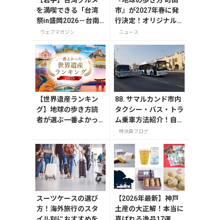
『地球の歩き方 町田
を満喫できる「台湾
市』が2027年春に発
祭in盛岡2026－台南
行決定！オリジナルグ
ランタン祭－」が7月
ッズが当たる発行記念
ウェブマガジン
ニュース
11日から開催
アンケート実施中
【世界遺産ランキン
88. サマルカンド市内
グ】地球の歩き方読
タクシー・バス・トラ
者が選ぶ一番よかっ
ム乗車方法紹介！自作
た世界遺産は？
バス路線図も掲載
特派員ブログ
スーツケースの選び
【2026年最新】神戸
方！海外旅行のスタ
土産の大正解！本当に
イル別におすすめを
喜ばれる逸品17選