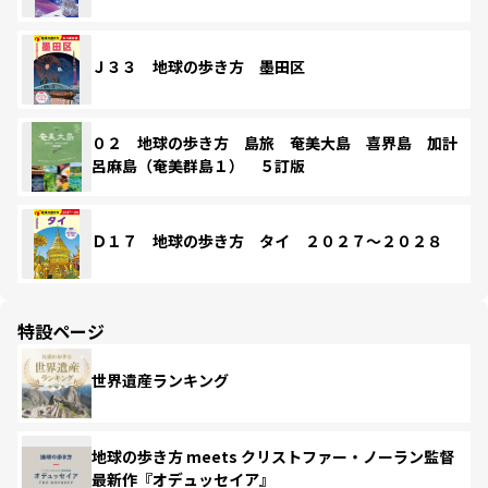
Ｊ３３ 地球の歩き方 墨田区
０２ 地球の歩き方 島旅 奄美大島 喜界島 加計
呂麻島（奄美群島１） ５訂版
Ｄ１７ 地球の歩き方 タイ ２０２７～２０２８
特設ページ
世界遺産ランキング
地球の歩き方 meets クリストファー・ノーラン監督
最新作『オデュッセイア』