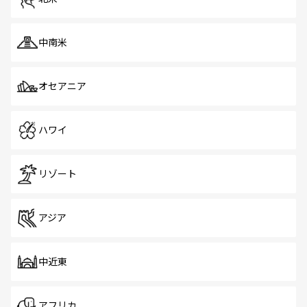
中南米
オセアニア
ハワイ
リゾート
アジア
中近東
アフリカ