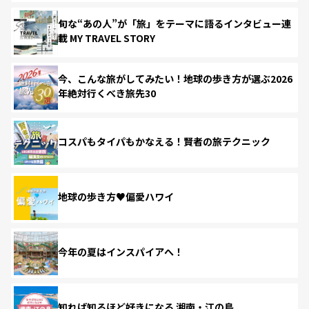
旬な“あの人”が「旅」をテーマに語るインタビュー連
載 MY TRAVEL STORY
今、こんな旅がしてみたい！地球の歩き方が選ぶ2026
年絶対行くべき旅先30
コスパもタイパもかなえる！賢者の旅テクニック
地球の歩き方♥偏愛ハワイ
今年の夏はインスパイアへ！
知れば知るほど好きになる 湘南・江の島