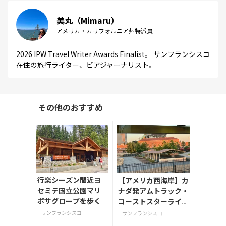
美丸（Mimaru）
アメリカ・カリフォルニア州特派員
2026 IPW Travel Writer Awards Finalist。 サンフランシスコ
在住の旅行ライター、ビアジャーナリスト。
その他のおすすめ
行楽シーズン間近ヨ
【アメリカ西海岸】カ
セミテ国立公園マリ
ナダ発アムトラック・
ポサグローブを歩く
コーストスターライト
の旅（後編）
サンフランシスコ
サンフランシスコ