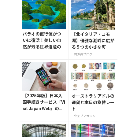
パラオの直行便がつ
【北イタリア・コモ
いに復活！美しい自
湖】優雅な湖畔に広が
然が残る世界遺産の
る５つの小さな町
島々へ行こう【今旅2
特派員ブログ
026】
【2025年版】日本入
オーストラリアドルの
国手続きサービス「Vi
通貨と本日の為替レー
sit Japan Web」の登
ト
録方法や注意点を解
ウェブマガジン
説