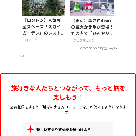
【ロンドン】人気展
【東京】高さ約4.5m
望スペース「スカイ
の巨大かき氷が登場！
ガーデン」のレスト
丸の内で「ひんやりＫ
ランへ！
ＩＴＴＥ」が8月7日
ロンドン
ウェブマガジン
から開催
Recommended by
AD
旅好きな人たちとつながって、もっと旅を
楽しもう！
会員登録をすると「地球の歩き方コミュニティ」が使えるようになりま
す。
新しい旅先や旅仲間を見つけよう！