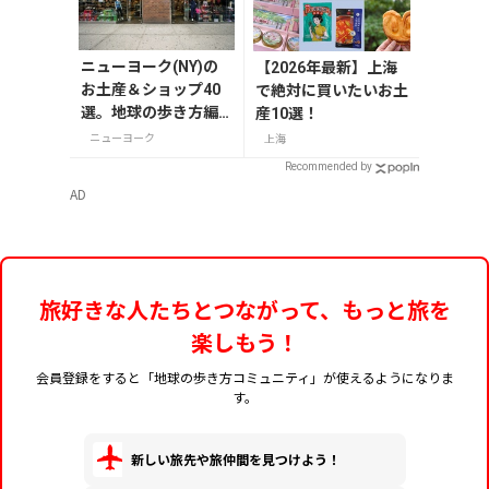
ニューヨーク(NY)の
【2026年最新】上海
お土産＆ショップ40
で絶対に買いたいお土
選。地球の歩き方編
産10選！
集者セレクト！
ニューヨーク
上海
Recommended by
AD
旅好きな人たちとつながって、もっと旅を
楽しもう！
会員登録をすると「地球の歩き方コミュニティ」が使えるようになりま
す。
新しい旅先や旅仲間を見つけよう！