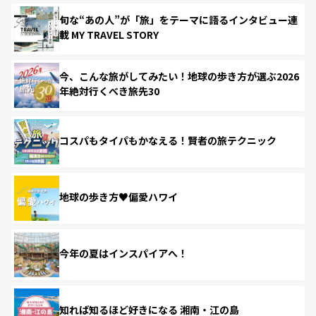
旬な“あの人”が「旅」をテーマに語るインタビュー連
載 MY TRAVEL STORY
今、こんな旅がしてみたい！地球の歩き方が選ぶ2026
年絶対行くべき旅先30
コスパもタイパもかなえる！賢者の旅テクニック
地球の歩き方♥偏愛ハワイ
今年の夏はインスパイアへ！
知れば知るほど好きになる 湘南・江の島