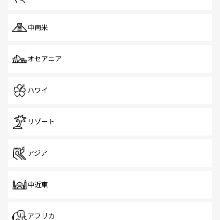
中南米
オセアニア
ハワイ
リゾート
アジア
中近東
アフリカ