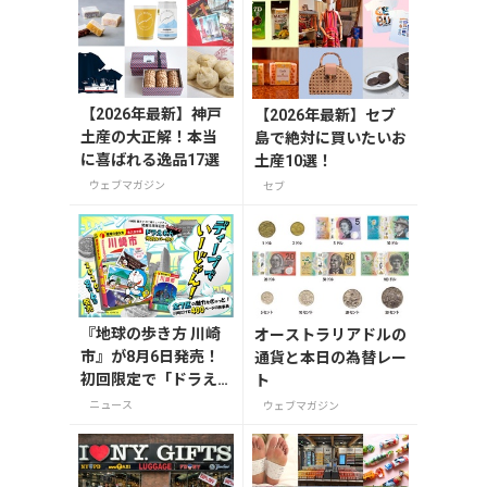
【2026年最新】神戸
【2026年最新】セブ
土産の大正解！本当
島で絶対に買いたいお
に喜ばれる逸品17選
土産10選！
ウェブマガジン
セブ
『地球の歩き方 川崎
オーストラリアドルの
市』が8月6日発売！
通貨と本日の為替レー
初回限定で「ドラえ
ト
もん」描き下ろし特
ニュース
ウェブマガジン
別カバー付き