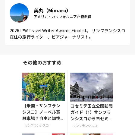
美丸（Mimaru）
アメリカ・カリフォルニア州特派員
2026 IPW Travel Writer Awards Finalist。 サンフランシスコ
在住の旅行ライター、ビアジャーナリスト。
その他のおすすめ
【米国・サンフラン
ヨセミテ国立公園訪問
シスコ】ノーベル賞
ガイド（1）サンフラ
駐車場？自由と知性
ンシスコからヨセミテ
が交差するUCバーク
へ(2025年）入園チケ
サンフランシスコ
サンフランシスコ
レー1時間散策
ット情報