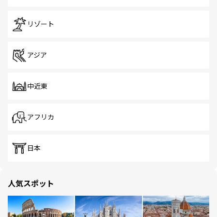
リゾート
アジア
中近東
アフリカ
日本
人気スポット