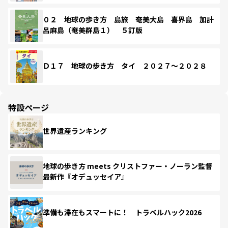
０２ 地球の歩き方 島旅 奄美大島 喜界島 加計
呂麻島（奄美群島１） ５訂版
Ｄ１７ 地球の歩き方 タイ ２０２７～２０２８
特設ページ
世界遺産ランキング
地球の歩き方 meets クリストファー・ノーラン監督
最新作『オデュッセイア』
準備も滞在もスマートに！ トラベルハック2026