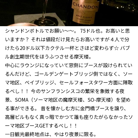
シャンドンボトルでお願い〜〜。 75ドル也。お高いと思
いますか？ それは値段だけ見たらお高いですが４人で分
けたら20ドル以下カクテル一杯とさほど変わらず☆ バブ
ル創生期世代をほうふつさせる摩天楼。
中心にラウンジになっていて窓側にブースが設けられてい
るんだけど、ゴールデンゲートブリッジ側ではなく、ソー
マ地区、ベイブリッジ、セールフォースタワー方面に陣取
るべし！！ 今のサンフランシスコの繁栄を象徴する夜
景、SOMA（ソーマ地区の魔摩天楼、SO-摩天楼）を望め
る事ができる。 昔を懐かしむ方に金門橋ブースを譲り、
高層ビルもなく真っ暗でかつて誰も座りたがらなかったソ
ーマ地区ブースGETするべし！！
一日観光最終地点は、やはり夜景に限る。