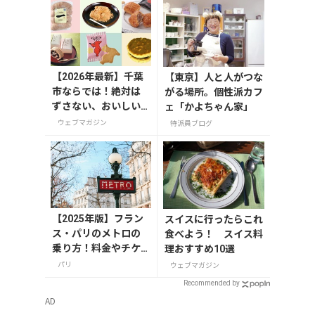
【2026年最新】千葉
【東京】人と人がつな
市ならでは！絶対は
がる場所。個性派カフ
ずさない、おいしい
ェ「かよちゃん家」
お土産10選
ウェブマガジン
特派員ブログ
【2025年版】フラン
スイスに行ったらこれ
ス・パリのメトロの
食べよう！ スイス料
乗り方！料金やチケ
理おすすめ10選
ットの種類、注意点
パリ
ウェブマガジン
を解説
Recommended by
AD