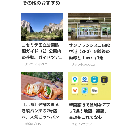
その他のおすすめ
ヨセミテ国立公園訪
サンフランシスコ国際
問ガイド（2）公園内
空港（SFO）到着後の
の移動、ガイドツア
動線とUber/Lyft乗り
ー (2025年)
場ガイド【2025年
サンフランシスコ
サンフランシスコ
版】
【京都】老舗のまる
韓国旅行で便利なアプ
き製パン所の2号店
リ7選！地図、翻訳、
へ。人気こっぺパン
交通もこれで安心
を市役所で味わう
特派員ブログ
ウェブマガジン