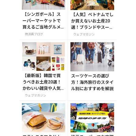
【シンガポール】ス
【人気】ベトナムでし
ーパーマーケットで
か買えないお土産20
買えるご当地グルメ
選！ブランドやスーパ
のお土産
ーのお菓子や雑貨まで
特派員ブログ
ウェブマガジン
紹介
【最新版】韓国で買
スーツケースの選び
うべきお土産20選！
方！海外旅行のスタイ
かわいい雑貨や人気
ル別におすすめを解説
コスメを紹介
ウェブマガジン