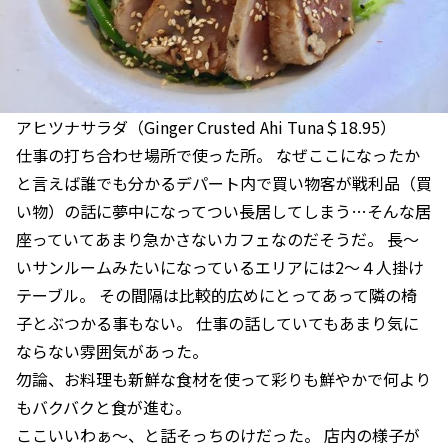
アヒツナサラダ（Ginger Crusted Ahi Tuna＄18.95）
仕事の打ち合わせ場所で使った所。 なぜここになったか
と言えば誰でも分かるデパート内で買い物客が戦利品（買
い物）の話に夢中になってつい長居してしまう…そんな居
座っていてあまり急かさないカフェなのだそうだ。 長〜
いサンルームみたいになっているエリアには2〜４人掛け
テーブル。 その間隔は比較的広めにとってあって隣の椅
子とぶつかる事もない。 仕事の話していてもあまり気に
ならない雰囲気があった。
勿論、お料理も新鮮な食材を使って彩りも鮮やかで何より
もバクバクと食が進む。
ここいいわぁ〜、と話そっちのけだった。 店内の様子が