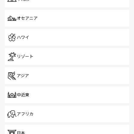
オセアニア
ハワイ
リゾート
アジア
中近東
アフリカ
日本