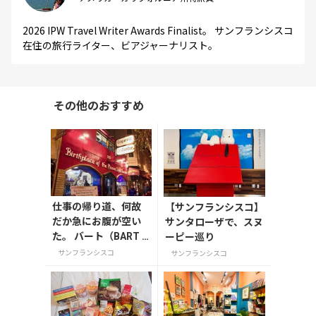
2026 IPW Travel Writer Awards Finalist。 サンフランシスコ
在住の旅行ライター、ビアジャーナリスト。
その他のおすすめ
仕事の帰り道、何故
【サンフランシスコ】
だか急にお腹が空い
サンタローザで、スヌ
た。 バート（BART 1
ーピー巡り
6ST）駅のすぐ近くで
サンフランシスコ
サンフランシスコ
の事。