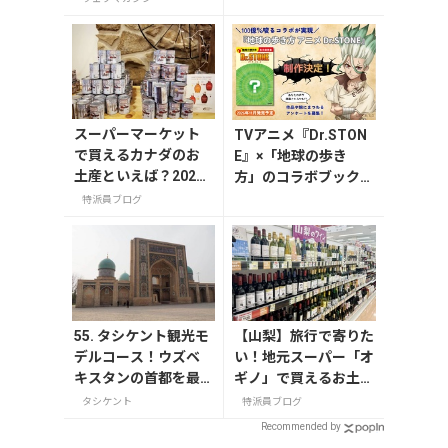
土産15選
スーパーマーケット
TVアニメ『Dr.STON
で買えるカナダのお
E』×「地球の歩き
土産といえば？2025
方」のコラボブックが
年版
発売決定！読者アンケ
特派員ブログ
ート＆予約受付を開始
55. タシケント観光モ
【山梨】旅行で寄りた
デルコース！ウズベ
い！地元スーパー「オ
キスタンの首都を最
ギノ」で買えるお土産
大限楽しむ旅行ルー
4選
タシケント
特派員ブログ
トをご紹介
Recommended by