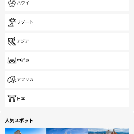
ハワイ
リゾート
アジア
中近東
アフリカ
日本
人気スポット