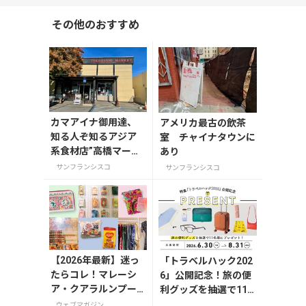
その他のおすすめ
カマアイナ御用達、
アメリカ最古の飲茶
知る人ぞ知るアジア
室 チャイナタウンに
系食材店”高橋マーケ
あり
ット”
サンフランシスコ
サンフランシスコ
【2026年最新】迷っ
「トラベルハック202
たらコレ！マレーシ
6」公開記念！旅の便
ア・クアラルンプー
利グッズを抽選で11
ルで絶対買いたいお
名様にプレゼント
ウェブマガジン