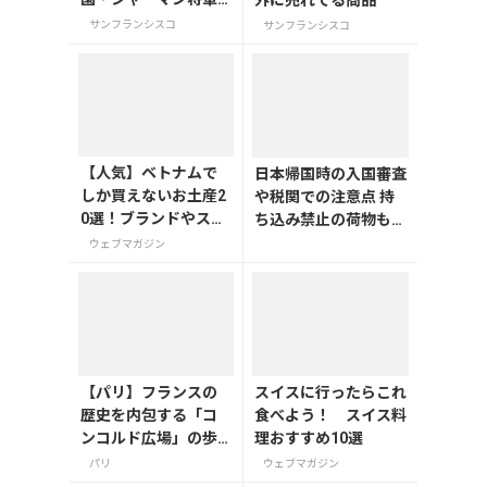
の木(General Sherm
サンフランシスコ
サンフランシスコ
an Tree)
【人気】ベトナムで
日本帰国時の入国審査
しか買えないお土産2
や税関での注意点 持
0選！ブランドやスー
ち込み禁止の荷物も解
パーのお菓子や雑貨
説
ウェブマガジン
まで紹介
【パリ】フランスの
スイスに行ったらこれ
歴史を内包する「コ
食べよう！ スイス料
ンコルド広場」の歩
理おすすめ10選
き方
パリ
ウェブマガジン