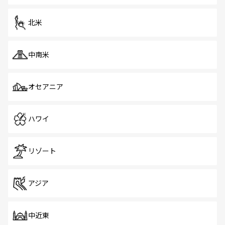
北米
中南米
オセアニア
ハワイ
リゾート
アジア
中近東