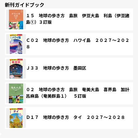
新刊ガイドブック
１５ 地球の歩き方 島旅 伊豆大島 利島（伊豆諸
島①）３訂版
Ｃ０２ 地球の歩き方 ハワイ島 ２０２７～２０２
８
Ｊ３３ 地球の歩き方 墨田区
０２ 地球の歩き方 島旅 奄美大島 喜界島 加計
呂麻島（奄美群島１） ５訂版
Ｄ１７ 地球の歩き方 タイ ２０２７～２０２８