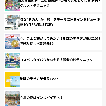
Next韓国旅 次の韓国旅行がもっと楽しくなる 旅先・
グルメ・テクニック
旬な“あの人”が「旅」をテーマに語るインタビュー連
載 MY TRAVEL STORY
今、こんな旅がしてみたい！地球の歩き方が選ぶ2026
年絶対行くべき旅先30
コスパもタイパもかなえる！賢者の旅テクニック
地球の歩き方♥偏愛ハワイ
今年の夏はインスパイアへ！