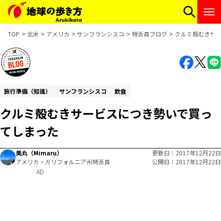
TOP
北米
アメリカ
サンフランシスコ
特派員ブログ
クルミ殻むきサ
旅行準備（知識）
サンフランシスコ
飲食
クルミ殻むきサービスにつき勢いで買っ
てしまった
美丸（Mimaru）
更新日
2017年12月22日
アメリカ・カリフォルニア州特派員
公開日
2017年12月22日
AD