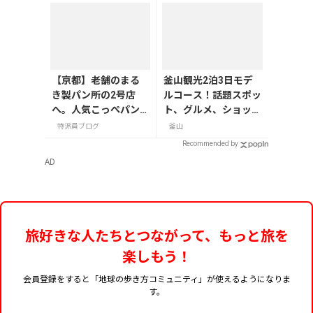
【京都】老舗のまる
釜山観光2泊3日モデ
き製パン所の2号店
ルコース！話題スポッ
へ。人気こっぺパン
ト、グルメ、ショッピ
を市役所で味わう
ングを満喫
特派員ブログ
釜山
Recommended by
AD
旅好きな人たちとつながって、もっと旅を
楽しもう！
会員登録をすると「地球の歩き方コミュニティ」が使えるようになりま
す。