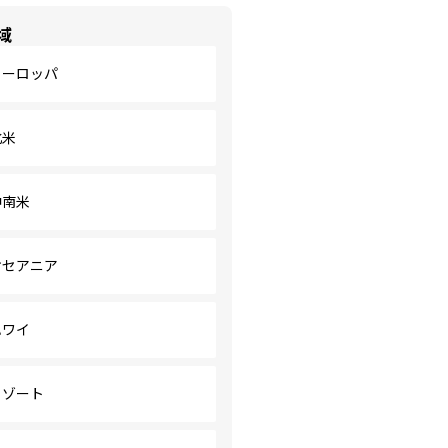
域
ヨーロッパ
北米
中南米
オセアニア
ハワイ
リゾート