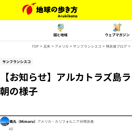
国と地域
ウェブマガジン
TOP
北米
アメリカ
サンフランシスコ
特派員ブログ
サンフランシスコ
【お知らせ】アルカトラズ島ラ
朝の様子
美丸（Mimaru）
アメリカ・カリフォルニア州特派員
AD