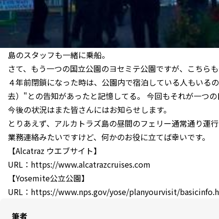
島のスタッフも一緒に乗船。
さて、もう一つの国立公園のヨセミテ公園ですが、こちらも
４年前閉鎖になった時は、公園内で宿泊している人もいるので
去）"との告知があったと記憶してる。 今回もそれが一つ
今後の状況はまた皆さんにはお知らせします。
とりあえず、アルカトラズ島の昼間のフェリー通常通り運行
業務連絡みたいですけど、何かのお役に立てば幸いです。
【Alcatraz ウエブサイト】
URL：https://www.alcatrazcruises.com
【Yosemite公立公園】
URL：https://www.nps.gov/yose/planyourvisit/basicinfo.
筆者