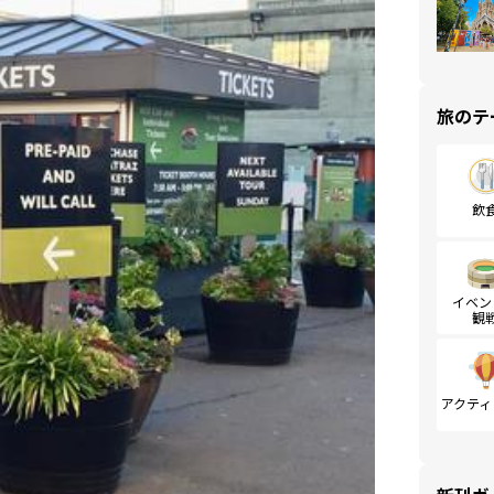
旅のテ
飲
イベン
観
アクティ