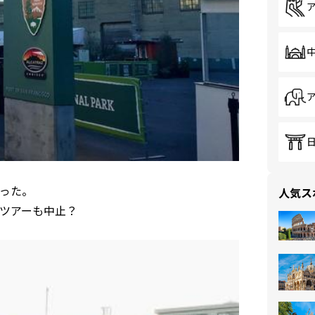
った。
人気ス
ツアーも中止？
。