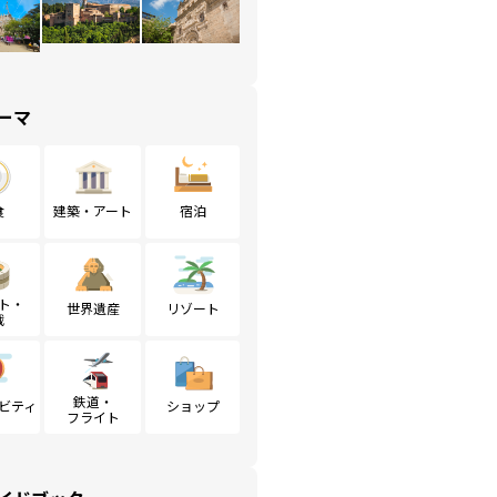
ーマ
食
建築・アート
宿泊
ト・
世界遺産
リゾート
戦
鉄道・
ビティ
ショップ
フライト