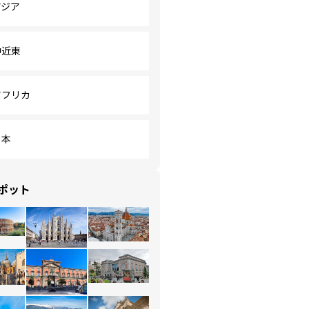
アジア
中近東
アフリカ
日本
ポット