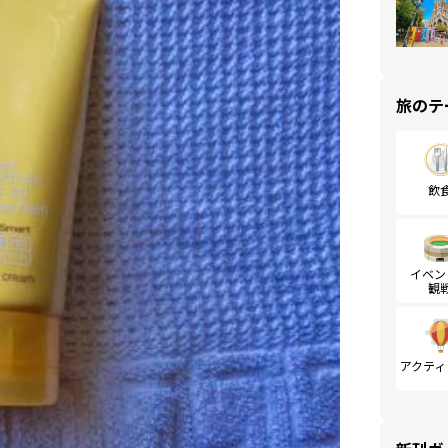
旅のテ
飲
イベン
観
アクティ