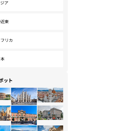
アジア
中近東
アフリカ
日本
ポット