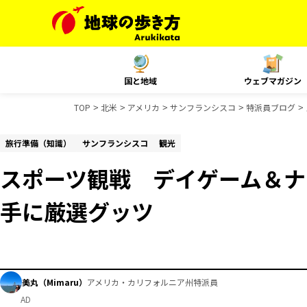
国と地域
ウェブマガジン
TOP
北米
アメリカ
サンフランシスコ
特派員ブログ
旅行準備（知識）
サンフランシスコ
観光
スポーツ観戦 デイゲーム＆ナ
手に厳選グッツ
美丸（Mimaru）
アメリカ・カリフォルニア州特派員
AD