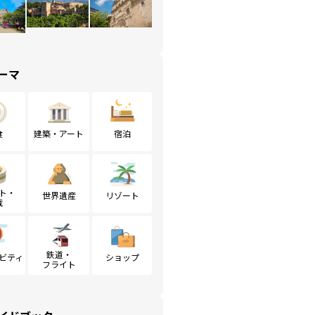
ーマ
食
建築・アート
宿泊
ト・
世界遺産
リゾート
戦
鉄道・
ビティ
ショップ
フライト