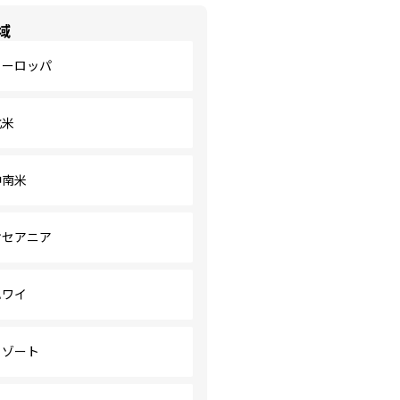
域
ヨーロッパ
北米
中南米
オセアニア
ハワイ
リゾート