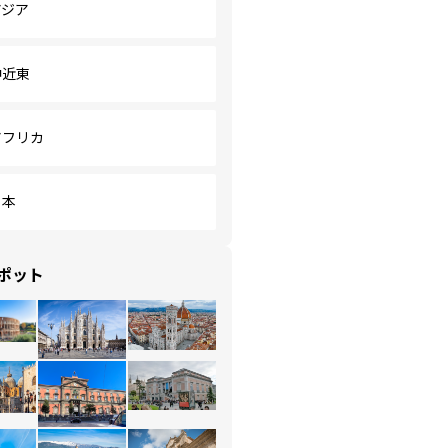
アジア
中近東
アフリカ
日本
ポット