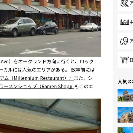
e Ave）をオークランド方向に行くと、ロック
なローカルには人気のエリアがある。 数年前には
（Millennium Restaurant）』
また、シ
人気ス
ラーメンショップ（Ramen Shop』
もこのエ