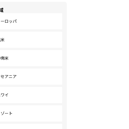
域
ヨーロッパ
北米
中南米
オセアニア
ハワイ
リゾート