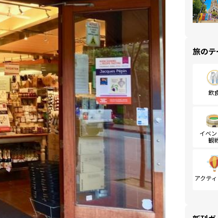
旅のテ
飲
イベン
観
アクティ