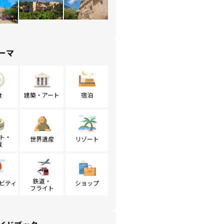
ーマ
食
建築・アート
宿泊
ト・
世界遺産
リゾート
戦
鉄道・
ビティ
ショップ
フライト