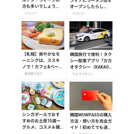
ルデン・ウィークの
フィアにラーメン店を
方も多いでしょう
オープンしたらし
か。
い！」
ソフィア
ソフィア
【札幌】爽やかなモ
韓国旅行で便利！タク
ーニングは、ススキ
シー配車アプリ「カカ
ノで！カフェ&べーカ
オタクシー（KAKAO
リー「ESPRESSO D
T）」の登録・利用方
特派員ブログ
ウェブマガジン
WORKS」（エスプレ
法
ッソディーワーク
ス）
シンガポールでおす
韓国WOWPASSの購入
すめのお土産15選～
方法・使い方を完全ガ
グルメ、コスメ＆雑
イド！初めてでも迷わ
貨
ない