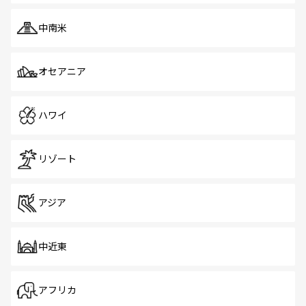
中南米
オセアニア
ハワイ
リゾート
アジア
中近東
アフリカ