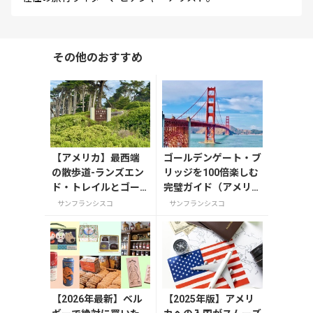
その他のおすすめ
【アメリカ】最西端
ゴールデンゲート・ブ
の散歩道-ランズエン
リッジを100倍楽しむ
ド・トレイルとゴー
完璧ガイド（アメリ
ルデンゲートブリッ
カ・サンフランシス
サンフランシスコ
サンフランシスコ
ジ
コ）
【2026年最新】ベル
【2025年版】アメリ