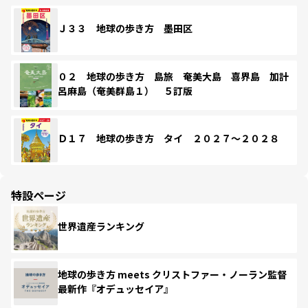
Ｊ３３ 地球の歩き方 墨田区
０２ 地球の歩き方 島旅 奄美大島 喜界島 加計
呂麻島（奄美群島１） ５訂版
Ｄ１７ 地球の歩き方 タイ ２０２７～２０２８
特設ページ
世界遺産ランキング
地球の歩き方 meets クリストファー・ノーラン監督
最新作『オデュッセイア』