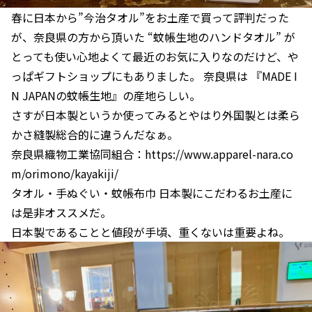
春に日本から”今治タオル”をお土産で買って評判だった
が、奈良県の方から頂いた “蚊帳生地のハンドタオル” が
とっても使い心地よくて最近のお気に入りなのだけど、や
っぱギフトショップにもありました。 奈良県は 『MADE I
N JAPANの蚊帳生地』の産地らしい。
さすが日本製というか使ってみるとやはり外国製とは柔ら
かさ縫製総合的に違うんだなぁ。
奈良県織物工業協同組合：https://www.apparel-nara.co
m/orimono/kayakiji/
タオル・手ぬぐい・蚊帳布巾 日本製にこだわるお土産に
は是非オススメだ。
日本製であることと値段が手頃、重くないは重要よね。