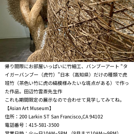
帰り間際にお部屋いっぱいに竹細工、バンブーアート “タ
イガーバンブー（虎竹）”日本（高知県）だけの種類で虎
班竹（茶色い竹に虎の縞模様みたいな斑点がある）で作っ
た作品。田辺竹雲斎先生作
これも期間限定の展示なので合わせて見学してみてね。
【Asian Art Museum】
住所：200 Larkin ST San Francisco,CA 94102
電話番号：415-581-3500
営業日時：火〜日10AM~5PM （8月まで10AM〜9PM）