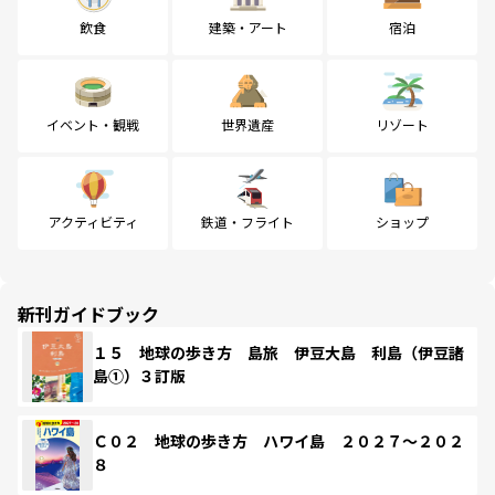
飲食
建築・アート
宿泊
イベント・観戦
世界遺産
リゾート
アクティビティ
鉄道・フライト
ショップ
新刊ガイドブック
１５ 地球の歩き方 島旅 伊豆大島 利島（伊豆諸
島①）３訂版
Ｃ０２ 地球の歩き方 ハワイ島 ２０２７～２０２
８