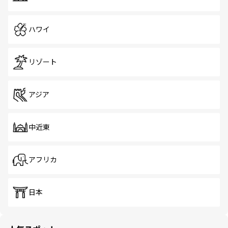
ハワイ
リゾート
アジア
中近東
アフリカ
日本