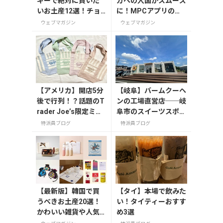
ギーで絶対に買いた
カへの入国がスムーズ
いお土産12選！チョ
に！MPCアプリの登
コレートやビール・
録方法や使い方を解説
ウェブマガジン
ウェブマガジン
雑貨まで紹介
【アメリカ】開店5分
【岐阜】バームクーヘ
後で行列！？話題のT
ンの工場直営店──岐
rader Joe’s限定ミニ
阜市のスイーツスポッ
トート発売日レポ
ト「FLEUR（フルー
特派員ブログ
特派員ブログ
ル）」
【最新版】韓国で買
【タイ】本場で飲みた
うべきお土産20選！
い！タイティーおすす
かわいい雑貨や人気
め3選
コスメを紹介