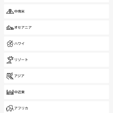
中南米
オセアニア
ハワイ
リゾート
アジア
中近東
アフリカ