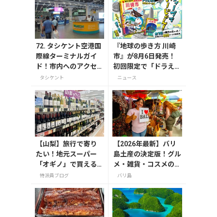
72. タシケント空港国
『地球の歩き方 川崎
際線ターミナルガイ
市』が8月6日発売！
ド！市内へのアクセ
初回限定で「ドラえも
ス・両替・お店情報et
ん」描き下ろし特別カ
タシケント
ニュース
c
バー付き
【山梨】旅行で寄り
【2026年最新】バリ
たい！地元スーパー
島土産の決定版！グル
「オギノ」で買える
メ・雑貨・コスメのお
お土産4選
すすめ20選
特派員ブログ
バリ島