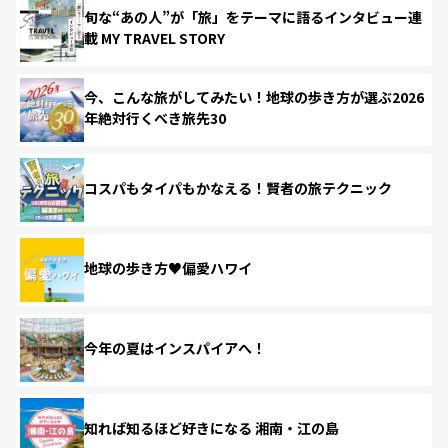
旬な“あの人”が「旅」をテーマに語るインタビュー連
載 MY TRAVEL STORY
今、こんな旅がしてみたい！地球の歩き方が選ぶ2026
年絶対行くべき旅先30
コスパもタイパもかなえる！賢者の旅テクニック
地球の歩き方♥偏愛ハワイ
今年の夏はインスパイアへ！
知れば知るほど好きになる 湘南・江の島