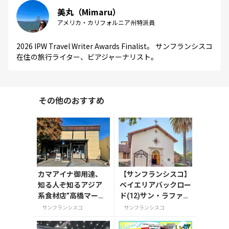
美丸（Mimaru）
アメリカ・カリフォルニア州特派員
2026 IPW Travel Writer Awards Finalist。 サンフランシスコ
在住の旅行ライター、ビアジャーナリスト。
その他のおすすめ
カマアイナ御用達、
【サンフランシスコ】
知る人ぞ知るアジア
ベイエリアバックロー
系食材店”高橋マーケ
ド(12)サン・ラファエ
ット”
ル ミッション
サンフランシスコ
サンフランシスコ