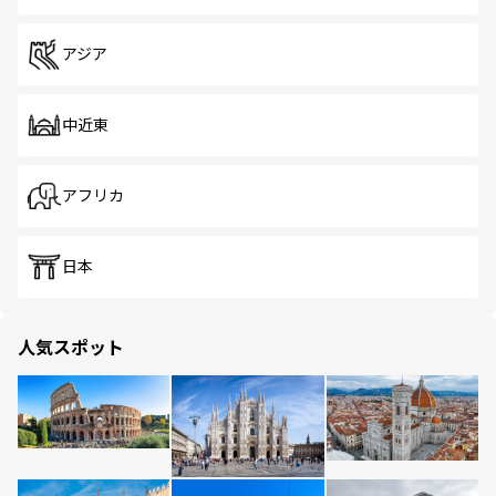
アジア
中近東
アフリカ
日本
人気スポット