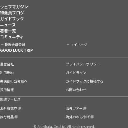
ウェブマガジン
特派員ブログ
ガイドブック
ニュース
著者一覧
コミュニティ
新規会員登録
マイページ
GOOD LUCK TRIP
運営会社
プライバシーポリシー
利用規約
ガイドライン
書店御担当者様へ
ガイドブックに投稿する
採用情報
お問い合わせ
関連サービス
海外航空券
海外ツアー
旅行用品
海外のおみやげ
© Arukikata. Co.,Ltd. All rights reserved.