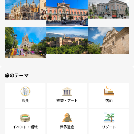
旅のテーマ
飲食
建築・アート
宿泊
イベント・観戦
世界遺産
リゾート