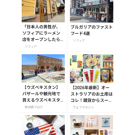
「日本人の男性が、
ブルガリアのファスト
ソフィアにラーメン
フード4選
店をオープンしたら
ソフィア
しい！」
ソフィア
【ウズベキスタン】
【2026年最新】オー
バザールや観光地で
ストラリアのお土産は
買えるウズベキスタ
コレ！雑貨からスーパ
ンのお土産
ーでも買えるグルメま
特派員ブログ
ウェブマガジン
で13選