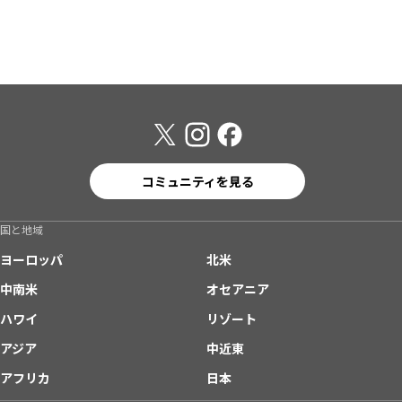
コミュニティを見る
国と地域
ヨーロッパ
北米
中南米
オセアニア
ハワイ
リゾート
アジア
中近東
アフリカ
日本