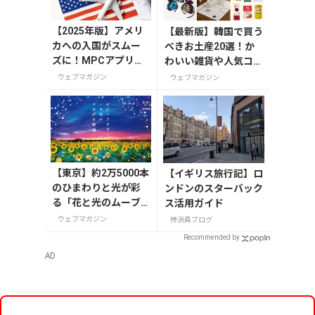
【2025年版】アメリ
【最新版】韓国で買う
カへの入国がスムー
べきお土産20選！か
ズに！MPCアプリの
わいい雑貨や人気コス
登録方法や使い方を
メを紹介
ウェブマガジン
ウェブマガジン
解説
【東京】約2万5000本
【イギリス旅行記】ロ
のひまわりと光が彩
ンドンのスターバック
る「花と光のムーブ
ス活用ガイド
メント」が葛西臨海
ウェブマガジン
特派員ブログ
公園で7月31日から開
Recommended by
催
AD