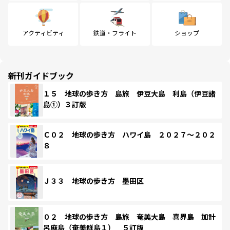
アクティビティ
鉄道・フライト
ショップ
新刊ガイドブック
１５ 地球の歩き方 島旅 伊豆大島 利島（伊豆諸
島①）３訂版
Ｃ０２ 地球の歩き方 ハワイ島 ２０２７～２０２
８
Ｊ３３ 地球の歩き方 墨田区
０２ 地球の歩き方 島旅 奄美大島 喜界島 加計
呂麻島（奄美群島１） ５訂版