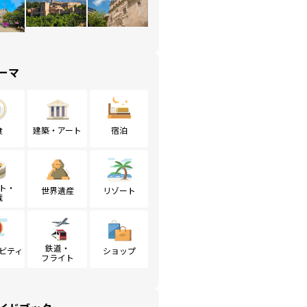
ーマ
食
建築・アート
宿泊
ト・
世界遺産
リゾート
戦
鉄道・
ビティ
ショップ
フライト