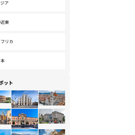
アジア
中近東
アフリカ
日本
ポット