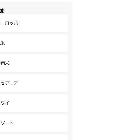
域
ヨーロッパ
北米
中南米
オセアニア
ハワイ
リゾート