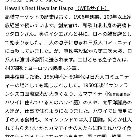
Hawaii's Best Hawaiian Haupa
（WEBサイト）
高橋マーケットの歴史は古く、1906年創業、100年以上家
族経営で続いています。創業者は、和歌山県出身の高橋ト
クタロウさん。奥様イシエさんと共に、日本の雑貨店とし
て始まりました。二人の息子に恵まれ日系人コミュニティ
に貢献していました。が、真珠湾攻撃から第二次大戦、日
系人は強制収容所に送られます。二世とらる息子さんは、
442部隊でヨーロッパ戦線に従軍。
無事復員した後、1950年代〜80年代は日系人コミュニテ
ィーの場としても親しまれました。1950年後半サンフラ
ンシスコ国際空港が大きくなり、カマアイナ（Kamaaina/
ハワイに住んでいる人のハワイ語）の人や、太平洋諸島の
人達が、仕事で住むようになりました。ハワイでは簡単に
手の入る食材も、メインランドでは入手困難。何とか仕入
れてもらえないかとカマアイナの人たちに頼まれハワイ食
材の仕入れるようになっていきます。更に中国、韓国、フ