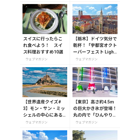
スイスに行ったらこ
【栃木】ドイツ気分で
れ食べよう！ スイ
乾杯！「宇都宮オクト
ス料理おすすめ10選
ーバーフェスト Light
2026」が8月7日から
ウェブマガジン
ウェブマガジン
開催の画像一覧
【世界遺産クイズ#
【東京】高さ約4.5m
3】モン・サン・ミッ
の巨大かき氷が登場！
シェルの中心にある
丸の内で「ひんやりＫ
建造物は？
ＩＴＴＥ」が8月7日
ウェブマガジン
ウェブマガジン
から開催