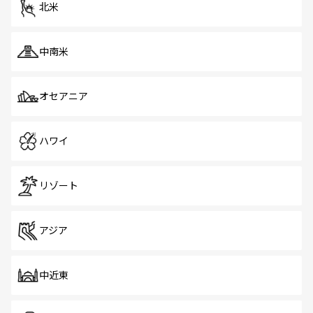
北米
中南米
オセアニア
ハワイ
リゾート
アジア
中近東