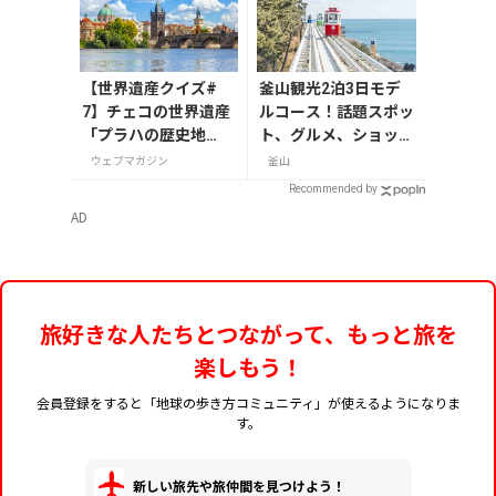
【世界遺産クイズ#
釜山観光2泊3日モデ
7】チェコの世界遺産
ルコース！話題スポッ
「プラハの歴史地
ト、グルメ、ショッピ
区」を流れる川の名
ングを満喫
ウェブマガジン
釜山
前は？
Recommended by
AD
旅好きな人たちとつながって、もっと旅を
楽しもう！
会員登録をすると「地球の歩き方コミュニティ」が使えるようになりま
す。
新しい旅先や旅仲間を見つけよう！