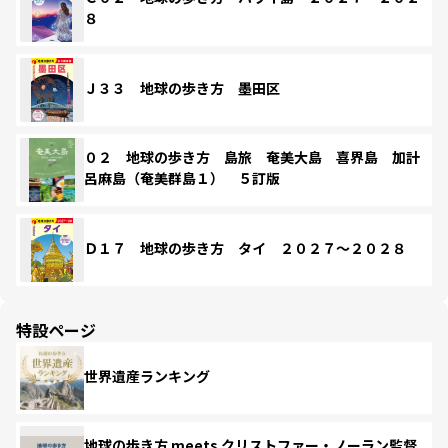
８
Ｊ３３ 地球の歩き方 墨田区
０２ 地球の歩き方 島旅 奄美大島 喜界島 加計
呂麻島（奄美群島１） ５訂版
Ｄ１７ 地球の歩き方 タイ ２０２７～２０２８
特設ページ
世界遺産ランキング
地球の歩き方 meets クリストファー・ノーラン監督