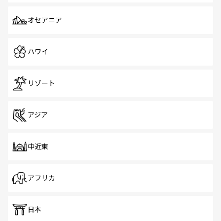
オセアニア
ハワイ
リゾート
アジア
中近東
アフリカ
日本