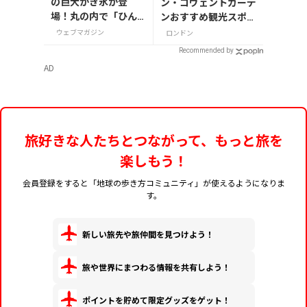
の巨大かき氷が登
ン・コヴェントガーデ
場！丸の内で「ひん
ンおすすめ観光スポッ
やりＫＩＴＴＥ」が8
ト3つ！
ウェブマガジン
ロンドン
月7日から開催
Recommended by
AD
旅好きな人たちとつながって、もっと旅を
楽しもう！
会員登録をすると「地球の歩き方コミュニティ」が使えるようになりま
す。
新しい旅先や旅仲間を見つけよう！
旅や世界にまつわる情報を共有しよう！
ポイントを貯めて限定グッズをゲット！