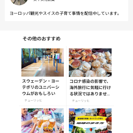
ヨーロッパ観光やスイスの子育て事情を配信中しています。
その他のおすすめ
スウェーデン・ヨー
コロナ感染の影響で、
テボリのユニバーシ
海外旅行に気軽に行け
ウムがおもしろい
る状況ではありません
が、落ち着いたら訪れ
チューリッヒ
チューリッヒ
たいスイスの観光名所
やイベント情報をお伝
えしています。どうぞ
お楽しみください。