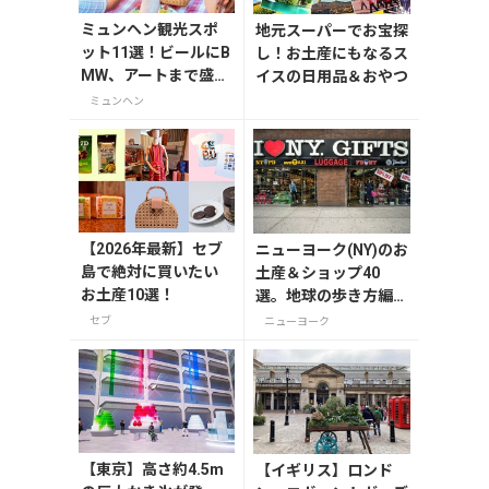
ミュンヘン観光スポ
地元スーパーでお宝探
ット11選！ビールにB
し！お土産にもなるス
MW、アートまで盛り
イスの日用品＆おやつ
だくさん
ミュンヘン
【2026年最新】セブ
ニューヨーク(NY)のお
島で絶対に買いたい
土産＆ショップ40
お土産10選！
選。地球の歩き方編集
者セレクト！
セブ
ニューヨーク
【東京】高さ約4.5m
【イギリス】ロンド