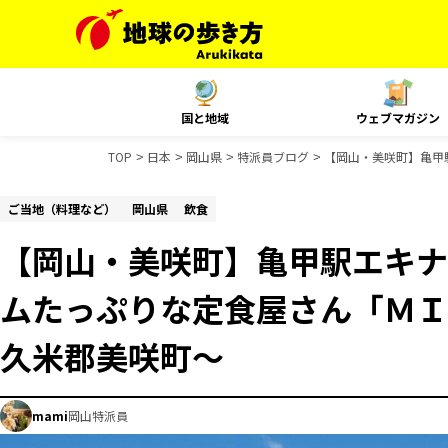
国と地域
ウェブマガジン
TOP
日本
岡山県
特派員ブログ
【岡山・美咲町】亀甲
ご当地（料理など）
岡山県
飲食
【岡山・美咲町】亀甲駅エキナ
ムたっぷりな定食屋さん「ＭＩ
久米郡美咲町～
mami
岡山特派員