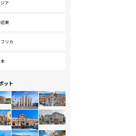
アジア
中近東
アフリカ
日本
ポット