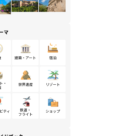
ーマ
食
建築・アート
宿泊
ト・
世界遺産
リゾート
戦
鉄道・
ビティ
ショップ
フライト