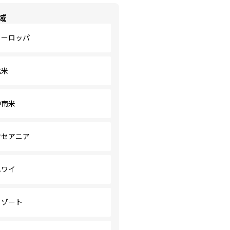
域
ヨーロッパ
北米
中南米
オセアニア
ハワイ
リゾート