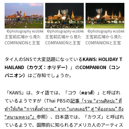
©︎photography ecobkk
©︎photography ecobkk
©︎photography ecobkk
王宮前広場から見た
王宮前広場から見た
王宮前広場から見た
COMPANIONと王宮
COMPANIONと王宮
COMPANIONと王宮
タイ人のSNSで大変話題になっている
KAWS: HOLIDAY T
HAILAND（カウズ：ホリデー）
」の
COMPANION（コン
パニオン）
はご存知でしょうか。
「KAWS」は、タイ語では、「コウ（
คอวส์
）」と呼ばれ
ているようですが（Thai PBSの
記事「รวม “งานศิลปะ” ที่
ทำให้เกิด “การตั้งคำถาม” จาก “แกลเลอรี” สู่ “ท้องถนน” ถึง
“สนามหลวง”」
参照）、日本語では、「カウズ」と呼ばれ
ているようで、国際的に知られるアメリカ人のアーティス