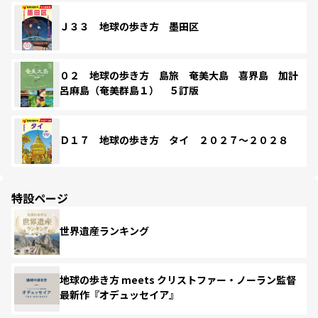
Ｊ３３ 地球の歩き方 墨田区
０２ 地球の歩き方 島旅 奄美大島 喜界島 加計
呂麻島（奄美群島１） ５訂版
Ｄ１７ 地球の歩き方 タイ ２０２７～２０２８
特設ページ
世界遺産ランキング
地球の歩き方 meets クリストファー・ノーラン監督
最新作『オデュッセイア』