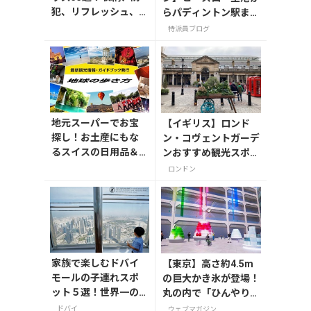
犯、リフレッシュ、
らパディントン駅ま
どれを持って行く？
で！入国から市内への
特派員ブログ
【編集者の旅の持ち
移動ガイド（2025年
物】
夏版）
地元スーパーでお宝
【イギリス】ロンド
探し！お土産にもな
ン・コヴェントガーデ
るスイスの日用品＆
ンおすすめ観光スポッ
おやつ
ト3つ！
ロンドン
家族で楽しむドバイ
【東京】高さ約4.5m
モールの子連れスポ
の巨大かき氷が登場！
ット５選！世界一の
丸の内で「ひんやりＫ
展望台やアイススケ
ＩＴＴＥ」が8月7日
ドバイ
ウェブマガジン