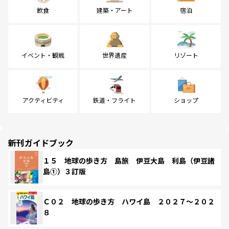
飲食
建築・アート
宿泊
イベント・観戦
世界遺産
リゾート
アクティビティ
鉄道・フライト
ショップ
新刊ガイドブック
１５ 地球の歩き方 島旅 伊豆大島 利島（伊豆諸
島①）３訂版
Ｃ０２ 地球の歩き方 ハワイ島 ２０２７～２０２
８