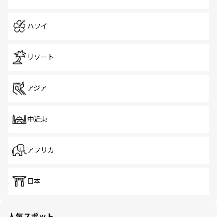
ハワイ
リゾート
アジア
中近東
アフリカ
日本
人気スポット