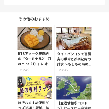
その他のおすすめ
BTSアソーク駅直結
タイ・バンコクで盲腸
の「ターミナル21（T
炎の手術と診察記録の
erminal21）」にオー
請求 ～もしもの時の
プンしたタイグルメ
ため保険の確認を！
バンコク
バンコク
「Mango Tango（マ
ンゴー・タンゴ）」
でマンゴー満喫！
旅行おすすめ便利グ
【空港情報＠ロンド
ッズ35選！収納、防
ン】ヒースロー空港か