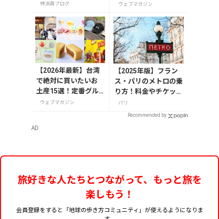
ット3選
特派員ブログ
ウェブマガジン
【2026年最新】台湾
【2025年版】フラン
で絶対に買いたいお
ス・パリのメトロの乗
土産15選！定番グル
り方！料金やチケット
メやかわいい雑貨、
の種類、注意点を解説
ウェブマガジン
パリ
限定商品も紹介
Recommended by
AD
旅好きな人たちとつながって、もっと旅を
楽しもう！
会員登録をすると「地球の歩き方コミュニティ」が使えるようになりま
す。