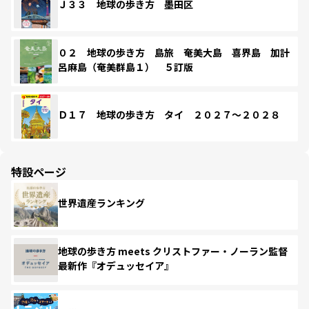
Ｊ３３ 地球の歩き方 墨田区
０２ 地球の歩き方 島旅 奄美大島 喜界島 加計
呂麻島（奄美群島１） ５訂版
Ｄ１７ 地球の歩き方 タイ ２０２７～２０２８
特設ページ
世界遺産ランキング
地球の歩き方 meets クリストファー・ノーラン監督
最新作『オデュッセイア』