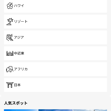
ハワイ
リゾート
アジア
中近東
アフリカ
日本
人気スポット