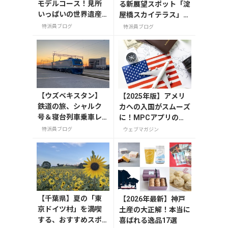
モデルコース！見所
る新展望スポット「淀
いっぱいの世界遺産
屋橋スカイテラス」と
都市を満喫するおす
30階アフタヌーンテ
特派員ブログ
特派員ブログ
すめプラン紹介
ィー
【ウズベキスタン】
【2025年版】アメリ
鉄道の旅、シャルク
カへの入国がスムーズ
号＆寝台列車乗車レ
に！MPCアプリの登
ポート
録方法や使い方を解説
特派員ブログ
ウェブマガジン
【千葉県】夏の「東
【2026年最新】神戸
京ドイツ村」を満喫
土産の大正解！本当に
する、おすすめスポ
喜ばれる逸品17選