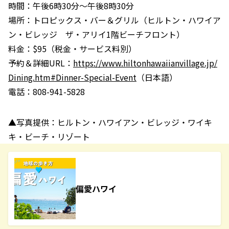
時間：
午後
6
時
30
分〜午後
8
時
30
分
場所：
トロピックス・バー＆グリル（ヒルトン・ハワイア
ン・ビレッジ ザ・アリイ
1
階ビーチフロント）
料金：$95（税金・サービス料別）
予約＆詳細URL：
https://www.hiltonhawaiianvillage.jp/
Dining.htm#Dinner-Special-Event
（日本語）
電話：808-941-5828
▲写真提供：ヒルトン・ハワイアン・ビレッジ・ワイキ
キ・ビーチ・リゾート
偏愛ハワイ