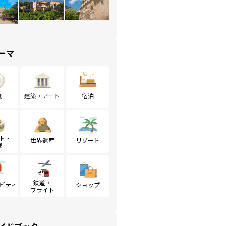
ーマ
食
建築・アート
宿泊
ト・
世界遺産
リゾート
戦
鉄道・
ビティ
ショップ
フライト