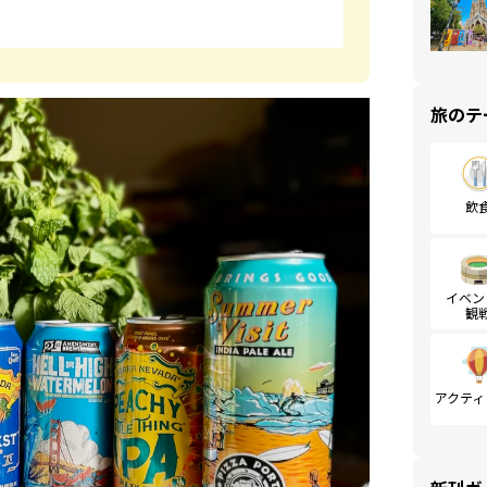
旅のテ
飲
イベン
観
アクティ