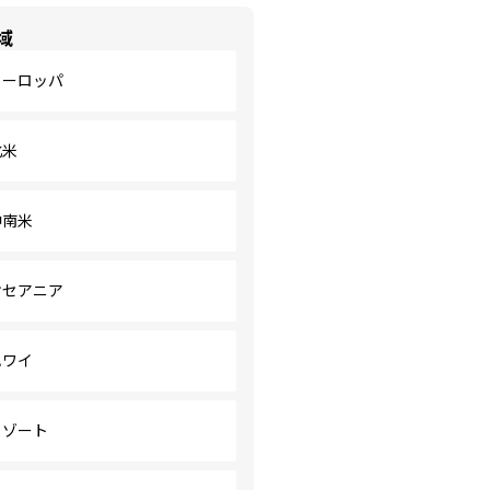
域
ヨーロッパ
北米
中南米
オセアニア
ハワイ
リゾート