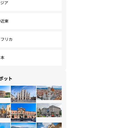
アジア
中近東
アフリカ
日本
ポット