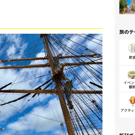
旅のテ
飲
イベン
観
アクティ