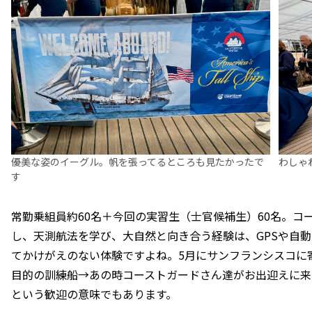
優美な姿のイーグル。帆を張ってるところも見たかったで
わしゃ
す
常勤乗組員約60名＋今回の実習生（士官候補生）60名。コ
し、天測航法を学び、大自然と向き合う経験は、GPSや自動
てかけがえのない体験ですよね。5月にサンフランシスコに
目的の訓練船→あの時コーストガードさん達がお出迎えに来
という歓迎の意味でもあります。