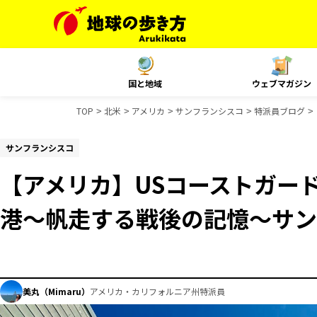
国と地域
ウェブマガジン
TOP
北米
アメリカ
サンフランシスコ
特派員ブログ
サンフランシスコ
【アメリカ】USコーストガー
港〜帆走する戦後の記憶〜サン
美丸（Mimaru）
アメリカ・カリフォルニア州特派員