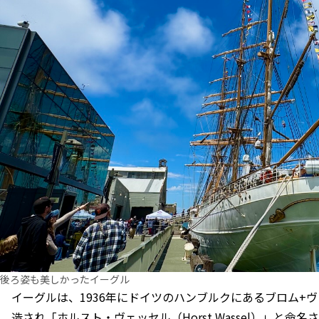
後ろ姿も美しかったイーグル
イーグルは、1936年にドイツのハンブルクにあるブロム+ヴォス造船
造され「ホルスト・ヴェッセル（Horst Wassel）」と