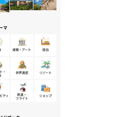
ーマ
食
建築・アート
宿泊
ト・
世界遺産
リゾート
戦
鉄道・
ビティ
ショップ
フライト