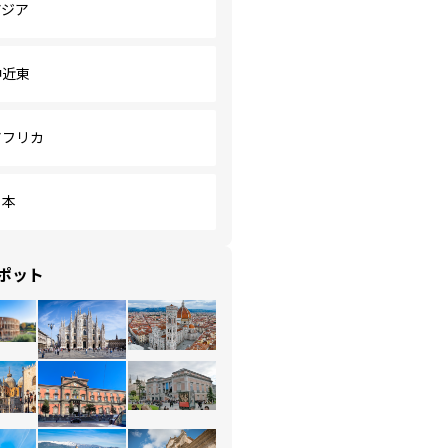
アジア
中近東
アフリカ
日本
ポット