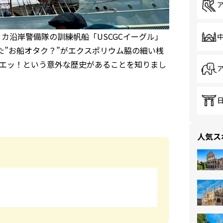
カ沿岸警備隊の訓練帆船「USCGCイーグル」
た”お船オタク？”がエクスポリウム脇の細い桟
エッ！という意外な歴史があることを知りまし
人気ス