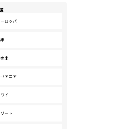
域
ヨーロッパ
北米
中南米
オセアニア
ハワイ
リゾート